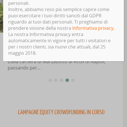
personali.
Inoltre, abbiamo reso più semplice capire come
puoi esercitare i tuoi diritti sanciti dal GDPR
riguardo ai tuoi dati personali. Ti preghiamo di
prendere visione della nostra
Informativa privacy
.
La nostra Informativa privacy entra
automaticamente in vigore per tutti i visitatori e
Educazione finanziaria contro la violenza di
per i nostri clienti, sia nuovi che attuali, dal 25
genere: 11 progetti in crowdfunding per
maggio 2018.
l’indipendenza delle donne
Fino al 25 gennaio è possibile sostenere su
Produzioni dal...
CAMPAGNE EQUITY CROWDFUNDING IN CORSO