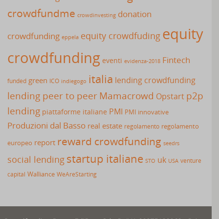
crowdfundme
donation
crowdinvesting
equity
equity crowdfuding
crowdfunding
eppela
crowdfunding
Fintech
eventi
evidenza-2018
italia
lending crowdfunding
green
funded
ICO
indiegogo
lending peer to peer
Mamacrowd
p2p
Opstart
lending
PMI
piattaforme italiane
PMI innovative
Produzioni dal Basso
real estate
regolamento
regolamento
reward crowdfunding
report
europeo
seedrs
startup italiane
social lending
uk
venture
USA
STO
capital
Walliance
WeAreStarting