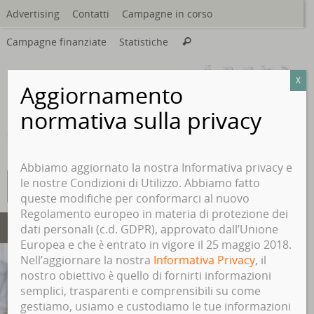
Vai
Advertising
Contatti
Campagne in corso
al
Cerca:
contenuto
Campagne finanziate
Statistiche
Cerca
X
Aggiornamento
normativa sulla privacy
Abbiamo aggiornato la nostra Informativa privacy e
Cer
le nostre Condizioni di Utilizzo. Abbiamo fatto
Cerca
queste modifiche per conformarci al nuovo
Regolamento europeo in materia di protezione dei
dati personali (c.d. GDPR), approvato dall’Unione
Europea e che è entrato in vigore il 25 maggio 2018.
Nell’aggiornare la nostra
Informativa Privacy
, il
nostro obiettivo è quello di fornirti informazioni
semplici, trasparenti e comprensibili su come
gestiamo, usiamo e custodiamo le tue informazioni