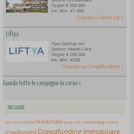
Target:
€ 300.000
Inv. Min.:
€1.000
Guarda su Brick Up >
Liftya
Tipo:
Startup Inn.
Settore:
Health Care
Target:
€ 200.000
Inv. Min.:
€500
Guarda su Crowdfundme >
Guarda tutte le campagne in corso >
Tag Cloud
blockchain
banche
borsa
civic crowdfunding
Consob
200 Crowd
Crowdfunding Immobiliare
crowdfunding