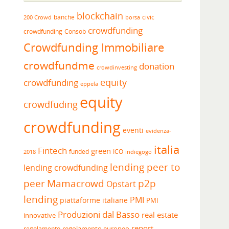
blockchain
banche
borsa
civic
200 Crowd
crowdfunding
crowdfunding
Consob
Crowdfunding Immobiliare
crowdfundme
donation
crowdinvesting
equity
crowdfunding
eppela
equity
crowdfuding
crowdfunding
eventi
evidenza-
italia
Fintech
green
funded
ICO
2018
indiegogo
lending peer to
lending crowdfunding
peer
Mamacrowd
p2p
Opstart
lending
PMI
piattaforme italiane
PMI
Produzioni dal Basso
real estate
innovative
report
regolamento europeo
regolamento