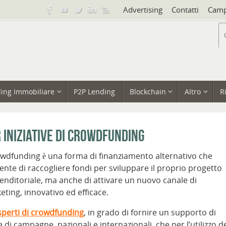
Advertising
Contatti
Camp
ing Immobiliare
P2P Lending
Blockchain
Altro
R
iniziative di Crowdfunding
rowdfunding è una forma di finanziamento alternativo che
ente di raccogliere fondi per sviluppare il proprio progetto
enditoriale, ma anche di attivare un nuovo canale di
eting, innovativo ed efficace.
sperti di crowdfunding
, in grado di fornire un supporto di
e di campagne, nazionali e internazionali, che per l’utilizzo d