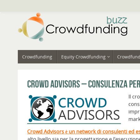
Vai
al
contenuto
Vai
Crowdfunding
Equity Crowdfunding
Crowdfund
al
contenuto
Crowd Advisors – Consulenza per 
Il c
cons
impr
mark
Crowd Advisors è un network di consulenti ed e
alto livello sia per la progettazione e l’esecuzion