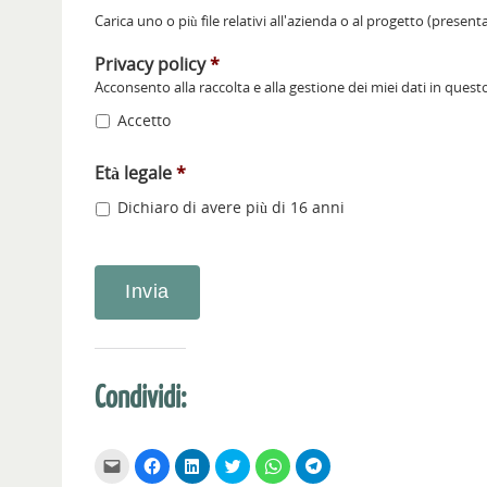
Carica uno o più file relativi all'azienda o al progetto (present
Privacy policy
*
Acconsento alla raccolta e alla gestione dei miei dati in quest
Accetto
Età legale
*
Dichiaro di avere più di 16 anni
Condividi:
F
F
F
F
F
F
a
a
a
a
a
a