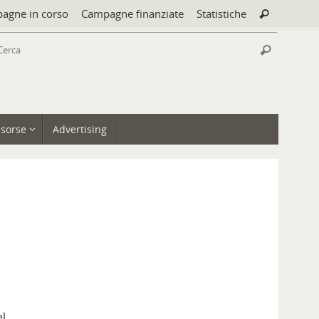
Cerca:
agne in corso
Campagne finanziate
Statistiche
Cerca
Cerca:
Cerca
isorse
Advertising
el