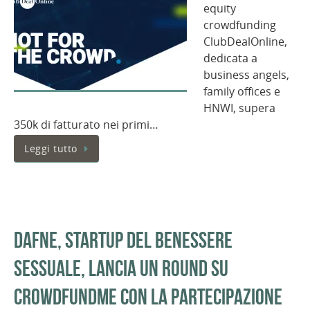
equity
crowdfunding
ClubDealOnline,
dedicata a
business angels,
family offices e
HNWI, supera
350k di fatturato nei primi…
Leggi tutto
Dafne, startup del benessere
sessuale, lancia un round su
CrowdFundMe con la partecipazione