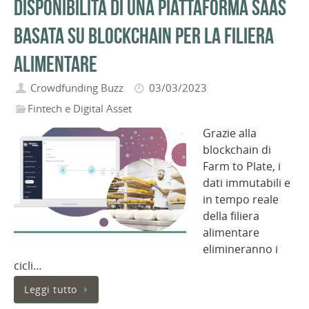
disponibilità di una piattaforma SaaS
basata su blockchain per la filiera
alimentare
Crowdfunding Buzz
03/03/2023
Fintech e Digital Asset
Grazie alla
blockchain di
Farm to Plate, i
dati immutabili e
in tempo reale
della filiera
alimentare
elimineranno i
cicli…
Leggi tutto