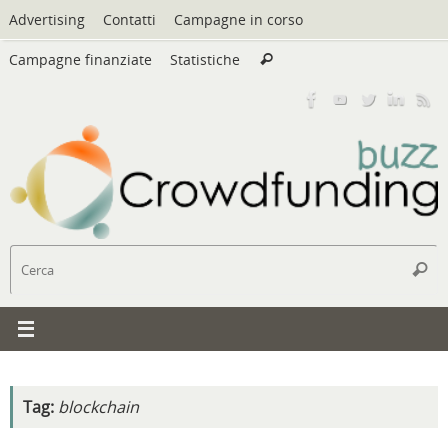
Vai
Advertising
Contatti
Campagne in corso
al
Cerca:
contenuto
Campagne finanziate
Statistiche
Cerca
C
Cerc
Tag:
blockchain