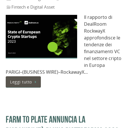
Fintech e Digital Asset
Il rapporto di
DealRoom
RockwayX
approfondisce le
tendenze dei
finanziamenti VC
nel settore cripto
in Europa
PARIGI–(BUSINESS WIRE)–RockawayX…
Leggi tutto
Farm to Plate annuncia la