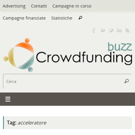
Vai
Advertising
Contatti
Campagne in corso
al
Cerca:
contenuto
Campagne finanziate
Statistiche
Cerca
C
Cerc
Tag:
acceleratore