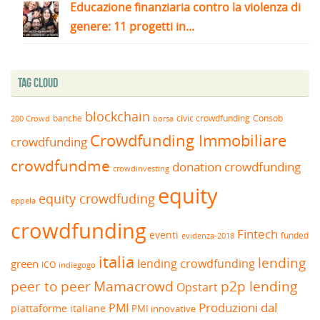
Educazione finanziaria contro la violenza di
genere: 11 progetti in...
Tag Cloud
blockchain
banche
borsa
civic crowdfunding
Consob
200 Crowd
Crowdfunding Immobiliare
crowdfunding
crowdfundme
donation crowdfunding
crowdinvesting
equity
equity crowdfuding
eppela
crowdfunding
Fintech
eventi
funded
evidenza-2018
italia
lending
lending crowdfunding
green
ICO
indiegogo
peer to peer
Mamacrowd
p2p lending
Opstart
Produzioni dal
PMI
piattaforme italiane
PMI innovative