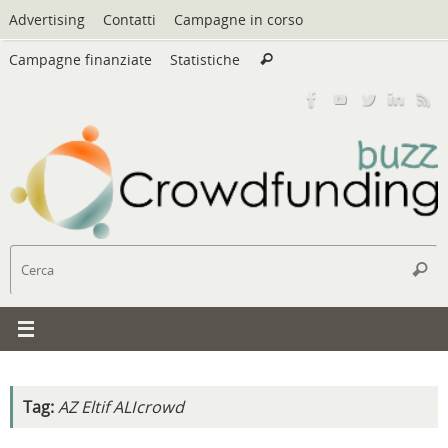
Vai
Advertising
Contatti
Campagne in corso
al
Cerca:
contenuto
Campagne finanziate
Statistiche
Cerca
C
Cerc
Tag:
AZ Eltif ALIcrowd