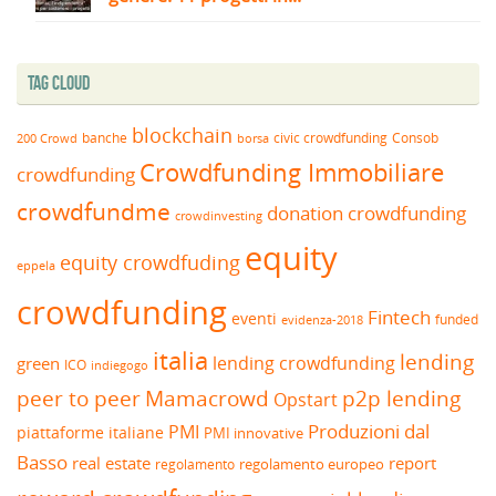
Tag Cloud
blockchain
banche
borsa
civic crowdfunding
Consob
200 Crowd
Crowdfunding Immobiliare
crowdfunding
crowdfundme
donation crowdfunding
crowdinvesting
equity
equity crowdfuding
eppela
crowdfunding
Fintech
eventi
funded
evidenza-2018
italia
lending
lending crowdfunding
green
ICO
indiegogo
peer to peer
Mamacrowd
p2p lending
Opstart
Produzioni dal
PMI
piattaforme italiane
PMI innovative
Basso
real estate
report
regolamento europeo
regolamento