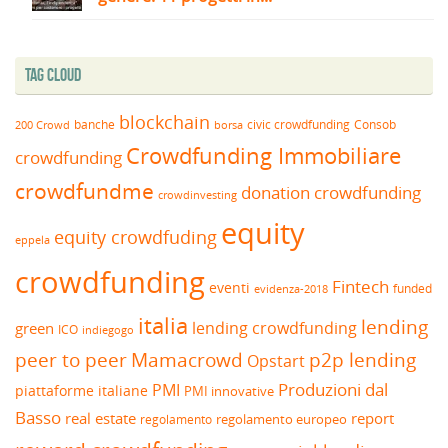
Tag Cloud
blockchain
banche
borsa
civic crowdfunding
Consob
200 Crowd
Crowdfunding Immobiliare
crowdfunding
crowdfundme
donation crowdfunding
crowdinvesting
equity
equity crowdfuding
eppela
crowdfunding
Fintech
eventi
funded
evidenza-2018
italia
lending
lending crowdfunding
green
ICO
indiegogo
peer to peer
Mamacrowd
p2p lending
Opstart
Produzioni dal
PMI
piattaforme italiane
PMI innovative
Basso
real estate
report
regolamento europeo
regolamento