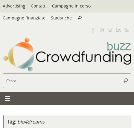
Vai
Advertising
Contatti
Campagne in corso
al
Cerca:
contenuto
Campagne finanziate
Statistiche
Cerca
C
Cerc
Tag:
bio4dreams