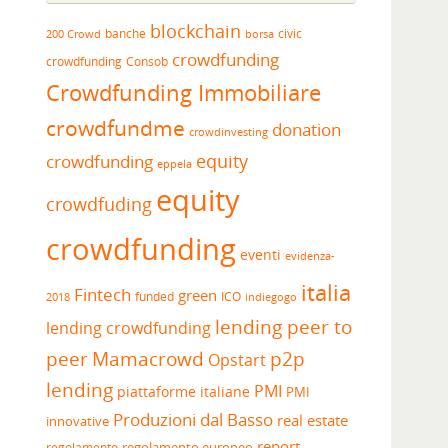
blockchain
banche
borsa
civic
200 Crowd
crowdfunding
crowdfunding
Consob
Crowdfunding Immobiliare
crowdfundme
donation
crowdinvesting
equity
crowdfunding
eppela
equity
crowdfuding
crowdfunding
eventi
evidenza-
italia
Fintech
green
funded
ICO
2018
indiegogo
lending peer to
lending crowdfunding
peer
Mamacrowd
p2p
Opstart
lending
PMI
piattaforme italiane
PMI
Produzioni dal Basso
real estate
innovative
report
regolamento europeo
regolamento