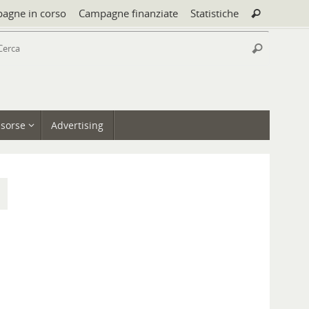
Cerca:
agne in corso
Campagne finanziate
Statistiche
Cerca
Cerca:
Cerca
isorse
Advertising