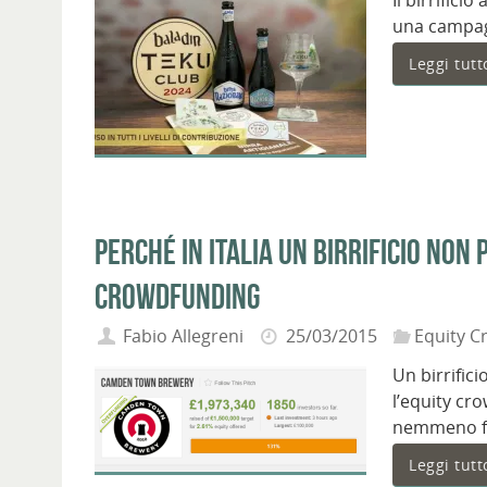
Il birrifici
una campag
Leggi tutt
Perché in Italia un birrificio non
crowdfunding
Fabio Allegreni
25/03/2015
Equity C
Un birrific
l’equity cro
nemmeno f
Leggi tutt