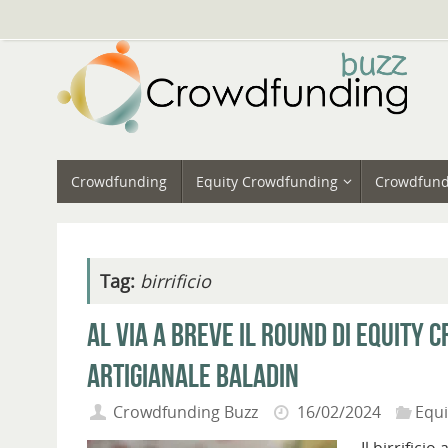
Vai
al
contenuto
Vai
Crowdfunding
Equity Crowdfunding
Crowdfund
al
contenuto
Tag:
birrificio
Al via a breve il round di equity 
artigianale Baladin
Crowdfunding Buzz
16/02/2024
Equ