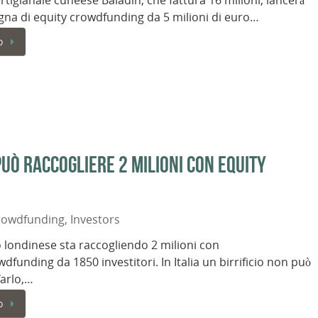
o artigianale cuneese Baladin, che fattura 16 milioni, lancerà
na di equity crowdfunding da 5 milioni di euro…
o
 può raccogliere 2 milioni con equity
rowdfunding
,
Investors
io londinese sta raccogliendo 2 milioni con
wdfunding da 1850 investitori. In Italia un birrificio non può
arlo,…
o