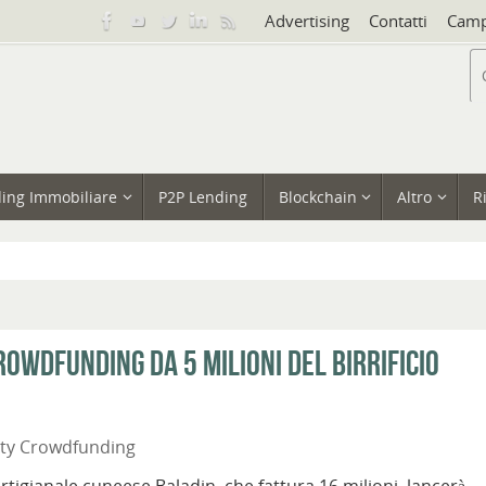
Advertising
Contatti
Camp
ing Immobiliare
P2P Lending
Blockchain
Altro
R
crowdfunding da 5 milioni del birrificio
ity Crowdfunding