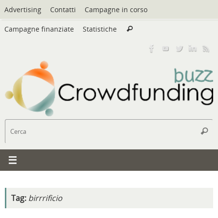
Vai
Advertising
Contatti
Campagne in corso
al
Cerca:
contenuto
Campagne finanziate
Statistiche
Cerca
C
Cerc
Tag:
birrrificio