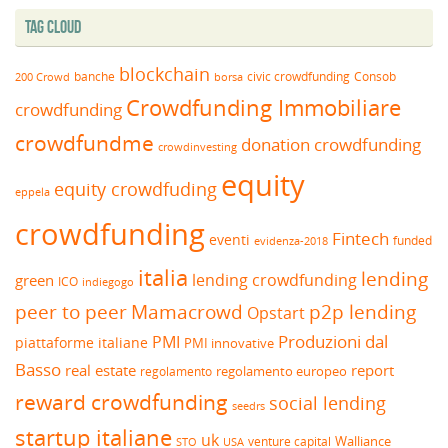
Tag Cloud
blockchain
banche
borsa
civic crowdfunding
Consob
200 Crowd
Crowdfunding Immobiliare
crowdfunding
crowdfundme
donation crowdfunding
crowdinvesting
equity
equity crowdfuding
eppela
crowdfunding
Fintech
eventi
funded
evidenza-2018
italia
lending
lending crowdfunding
green
ICO
indiegogo
peer to peer
Mamacrowd
p2p lending
Opstart
Produzioni dal
PMI
piattaforme italiane
PMI innovative
Basso
real estate
report
regolamento europeo
regolamento
reward crowdfunding
social lending
seedrs
startup italiane
uk
venture capital
Walliance
USA
STO