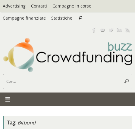
Vai
Advertising
Contatti
Campagne in corso
al
Cerca:
contenuto
Campagne finanziate
Statistiche
Cerca
C
Cerc
Tag:
Bitbond