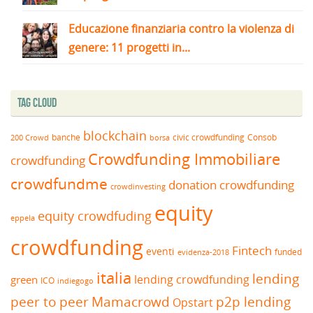
Educazione finanziaria contro la violenza di
genere: 11 progetti in...
Tag Cloud
blockchain
banche
borsa
civic crowdfunding
Consob
200 Crowd
Crowdfunding Immobiliare
crowdfunding
crowdfundme
donation crowdfunding
crowdinvesting
equity
equity crowdfuding
eppela
crowdfunding
Fintech
eventi
funded
evidenza-2018
italia
lending
lending crowdfunding
green
ICO
indiegogo
peer to peer
Mamacrowd
p2p lending
Opstart