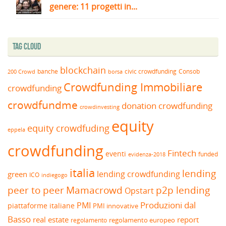
genere: 11 progetti in...
Tag Cloud
blockchain
banche
borsa
civic crowdfunding
Consob
200 Crowd
Crowdfunding Immobiliare
crowdfunding
crowdfundme
donation crowdfunding
crowdinvesting
equity
equity crowdfuding
eppela
crowdfunding
Fintech
eventi
funded
evidenza-2018
italia
lending
lending crowdfunding
green
ICO
indiegogo
peer to peer
Mamacrowd
p2p lending
Opstart
Produzioni dal
PMI
piattaforme italiane
PMI innovative
Basso
real estate
report
regolamento europeo
regolamento