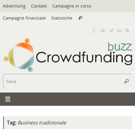
Vai
Advertising
Contatti
Campagne in corso
al
Cerca:
contenuto
Campagne finanziate
Statistiche
Cerca
C
Cerc
Tag:
Business tradizionale