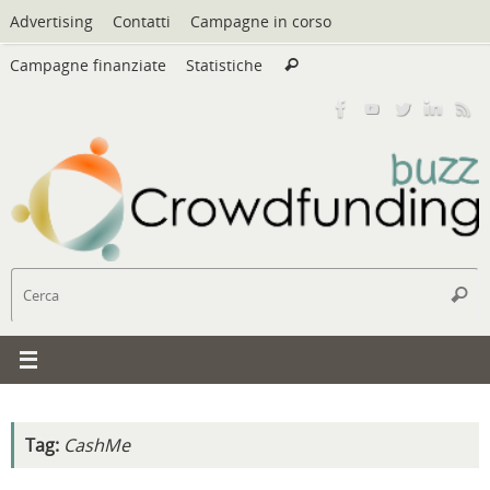
Vai
Advertising
Contatti
Campagne in corso
al
Cerca:
contenuto
Campagne finanziate
Statistiche
Cerca
C
Cerc
Tag:
CashMe