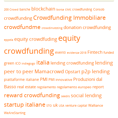
blockchain
banche
borsa
civic crowdfunding
Consob
200 Crowd
Crowdfunding Immobiliare
crowdfunding
crowdfundme
donation crowdfunding
crowdinvesting
equity
equity crowdfuding
eppela
crowdfunding
Fintech
eventi
funded
evidenza-2018
italia
lending
lending crowdfunding
green
ICO
indiegogo
peer to peer
Mamacrowd
p2p lending
Opstart
Produzioni dal
PMI
piattaforme italiane
PMI innovative
Basso
real estate
report
regolamento europeo
regolamento
reward crowdfunding
social lending
seedrs
startup italiane
uk
venture capital
Walliance
USA
STO
WeAreStarting