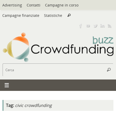
Vai
Advertising
Contatti
Campagne in corso
al
Cerca:
contenuto
Campagne finanziate
Statistiche
Cerca
C
Cerc
Tag:
civic crowdfunding