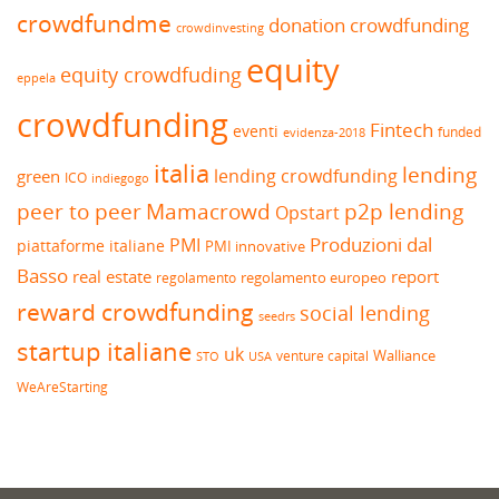
crowdfundme
donation crowdfunding
crowdinvesting
equity
equity crowdfuding
eppela
crowdfunding
Fintech
eventi
funded
evidenza-2018
italia
lending
lending crowdfunding
green
ICO
indiegogo
peer to peer
Mamacrowd
p2p lending
Opstart
Produzioni dal
PMI
piattaforme italiane
PMI innovative
Basso
real estate
report
regolamento europeo
regolamento
reward crowdfunding
social lending
seedrs
startup italiane
uk
venture capital
Walliance
USA
STO
WeAreStarting