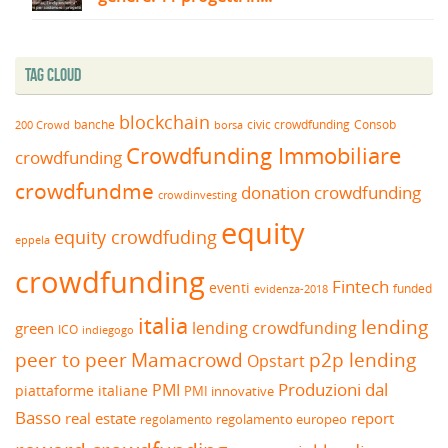
Tag Cloud
blockchain
banche
borsa
civic crowdfunding
Consob
200 Crowd
Crowdfunding Immobiliare
crowdfunding
crowdfundme
donation crowdfunding
crowdinvesting
equity
equity crowdfuding
eppela
crowdfunding
Fintech
eventi
funded
evidenza-2018
italia
lending
lending crowdfunding
green
ICO
indiegogo
peer to peer
Mamacrowd
p2p lending
Opstart
Produzioni dal
PMI
piattaforme italiane
PMI innovative
Basso
real estate
report
regolamento europeo
regolamento