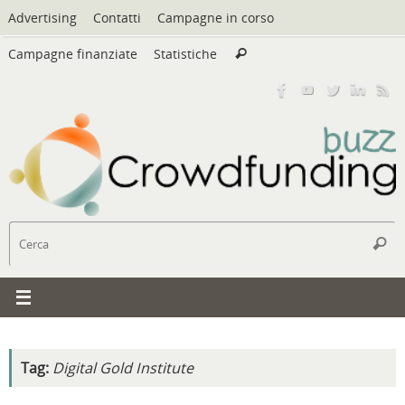
Vai
Advertising
Contatti
Campagne in corso
al
Cerca:
contenuto
Campagne finanziate
Statistiche
Cerca
C
Cerc
Tag:
Digital Gold Institute