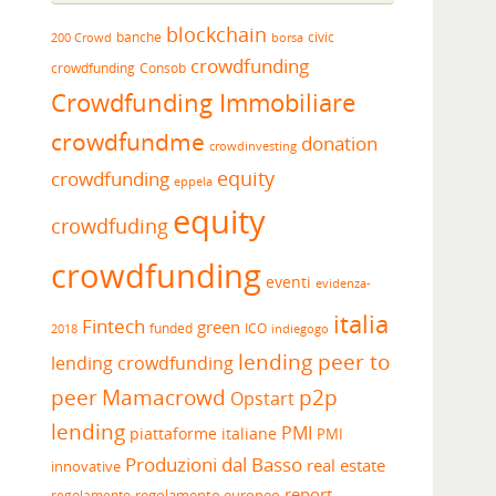
blockchain
banche
borsa
civic
200 Crowd
crowdfunding
crowdfunding
Consob
Crowdfunding Immobiliare
crowdfundme
donation
crowdinvesting
equity
crowdfunding
eppela
equity
crowdfuding
crowdfunding
eventi
evidenza-
italia
Fintech
green
funded
ICO
2018
indiegogo
lending peer to
lending crowdfunding
peer
Mamacrowd
p2p
Opstart
lending
PMI
piattaforme italiane
PMI
Produzioni dal Basso
real estate
innovative
report
regolamento europeo
regolamento