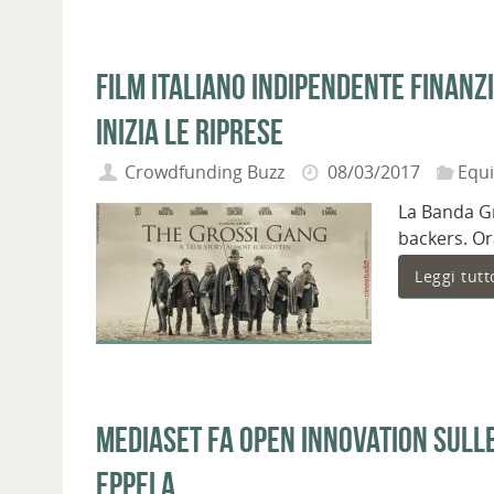
Film italiano indipendente finan
inizia le riprese
Crowdfunding Buzz
08/03/2017
Equ
La Banda Gr
backers. Or
Leggi tutt
Mediaset fa open innovation sull
Eppela