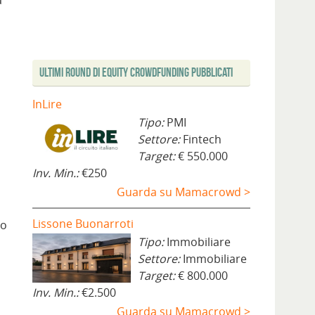
a
Ultimi Round di Equity Crowdfunding Pubblicati
InLire
Tipo:
PMI
Settore:
Fintech
Target:
€ 550.000
Inv. Min.:
€250
Guarda su Mamacrowd >
Lissone Buonarroti
ro
Tipo:
Immobiliare
Settore:
Immobiliare
Target:
€ 800.000
Inv. Min.:
€2.500
Guarda su Mamacrowd >