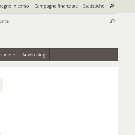
Cerca:
agne in corso
Campagne finanziate
Statistiche
Cerca
Cerca:
Cerca
isorse
Advertising
e