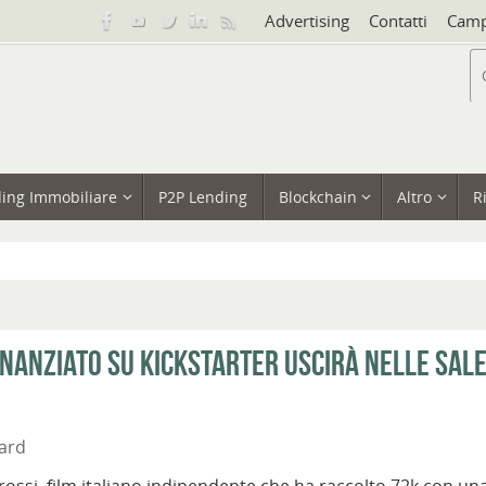
Advertising
Contatti
Camp
ing Immobiliare
P2P Lending
Blockchain
Altro
R
finanziato su Kickstarter uscirà nelle sal
ard