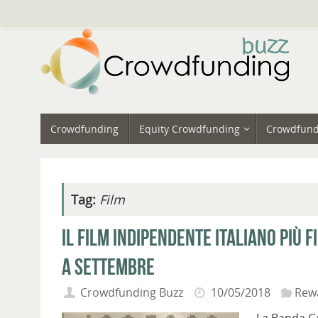
Vai
al
contenuto
Vai
Crowdfunding
Equity Crowdfunding
Crowdfund
al
contenuto
Tag:
Film
Il film indipendente italiano più 
a Settembre
Crowdfunding Buzz
10/05/2018
Rew