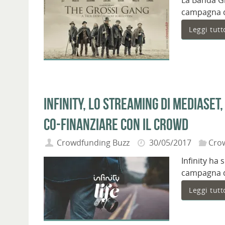
La Banda Gr
campagna di
Leggi tutt
Infinity, lo streaming di Mediaset
co-finanziare con il crowd
Crowdfunding Buzz
30/05/2017
Cro
Infinity ha 
campagna d
Leggi tutt