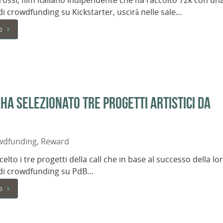
ossi, film italiano indipendente che ha raccolto 72k con un
 crowdfunding su Kickstarter, uscirà nelle sale…
o
, ha selezionato tre progetti artistici da
wdfunding
,
Reward
scelto i tre progetti della call che in base al successo della lo
i crowdfunding su PdB…
o