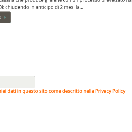
italiana che produce grafene con un processo brevettato ha
0k chiudendo in anticipo di 2 mesi la…
o
iei dati in questo sito come descritto nella Privacy Policy