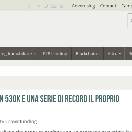
Advertising
Contatti
Camp
ing Immobiliare
P2P Lending
Blockchain
Altro
R
 530k e una serie di record il proprio
ity Crowdfunding