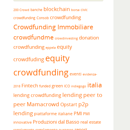
blockchain
banche
borsa
civic
200 Crowd
crowdfunding
crowdfunding
Consob
Crowdfunding Immobiliare
crowdfundme
donation
crowdinvesting
equity
crowdfunding
eppela
equity
crowdfuding
crowdfunding
eventi
evidenza-
italia
Fintech
green
funded
ICO
2018
indiegogo
lending peer to
lending crowdfunding
peer
Mamacrowd
p2p
Opstart
lending
PMI
piattaforme italiane
PMI
Produzioni dal Basso
real estate
innovative
report
regolamento europeo
regolamento