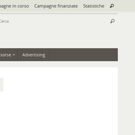
Cerca:
agne in corso
Campagne finanziate
Statistiche
Cerca
Cerca:
Cerca
isorse
Advertising