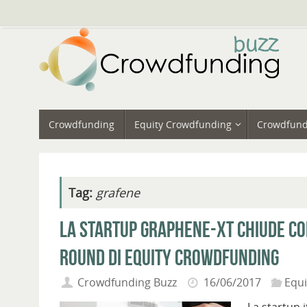
Vai
al
contenuto
Vai
Crowdfunding
Equity Crowdfunding
Crowdfund
al
contenuto
Tag:
grafene
La startup Graphene-XT chiude con
round di equity crowdfunding
Crowdfunding Buzz
16/06/2017
Equ