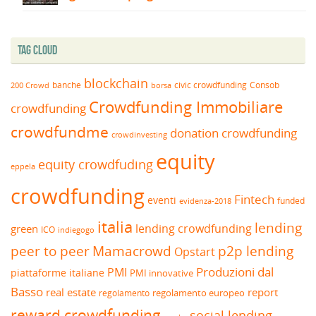
Tag Cloud
blockchain
banche
borsa
civic crowdfunding
Consob
200 Crowd
Crowdfunding Immobiliare
crowdfunding
crowdfundme
donation crowdfunding
crowdinvesting
equity
equity crowdfuding
eppela
crowdfunding
Fintech
eventi
funded
evidenza-2018
italia
lending
lending crowdfunding
green
ICO
indiegogo
peer to peer
Mamacrowd
p2p lending
Opstart
Produzioni dal
PMI
piattaforme italiane
PMI innovative
Basso
real estate
report
regolamento europeo
regolamento
reward crowdfunding
social lending