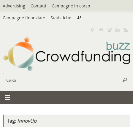
Vai
Advertising
Contatti
Campagne in corso
al
Cerca:
contenuto
Campagne finanziate
Statistiche
Cerca
C
Cerc
Tag:
InnovUp