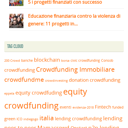
5 i progetti finanziati con successo
Educazione finanziaria contro la violenza di
genere: 11 progetti in...
Tag Cloud
blockchain
banche
borsa
civic crowdfunding
Consob
200 Crowd
Crowdfunding Immobiliare
crowdfunding
crowdfundme
donation crowdfunding
crowdinvesting
equity
equity crowdfuding
eppela
crowdfunding
Fintech
eventi
funded
evidenza-2018
italia
lending
lending crowdfunding
green
ICO
indiegogo
peer to peer
Mamacrowd
p2p lending