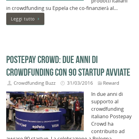
prodotti italiani
in crowdfunding su Eppela che co-finanzierà al…
Leggi tutto
PostePay Crowd: due anni di
crowdfunding con 90 startup avviate
Crowdfunding Buzz
31/03/2016
Reward
In due anni di
supporto al
crowdfunding
italiano Postepay
Crowd ha
contribuito ad
avviare 90 startup. La celebrazione a Bologna…