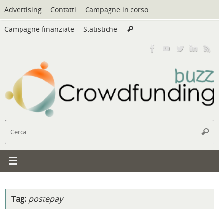
Vai
Advertising
Contatti
Campagne in corso
al
Cerca:
contenuto
Campagne finanziate
Statistiche
Cerca
C
Cerc
Tag:
postepay