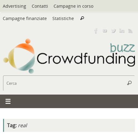
Vai
Advertising
Contatti
Campagne in corso
al
Cerca:
contenuto
Campagne finanziate
Statistiche
Cerca
C
Cerc
Tag:
real