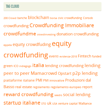
Tag Cloud
blockchain
banche
borsa
civic crowdfunding
Consob
200 Crowd
Crowdfunding Immobiliare
crowdfunding
crowdfundme
donation crowdfunding
crowdinvesting
equity
equity crowdfuding
eppela
crowdfunding
Fintech
eventi
funded
evidenza-2018
italia
lending
lending crowdfunding
green
ICO
indiegogo
peer to peer
Mamacrowd
p2p lending
Opstart
Produzioni dal
PMI
piattaforme italiane
PMI innovative
Basso
real estate
report
regolamento europeo
regolamento
reward crowdfunding
social lending
seedrs
startup italiane
uk
venture capital
Walliance
USA
STO