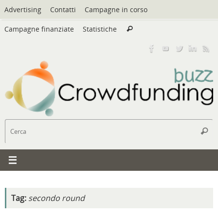
Vai
Advertising
Contatti
Campagne in corso
al
Cerca:
contenuto
Campagne finanziate
Statistiche
Cerca
C
Cerc
Tag:
secondo round