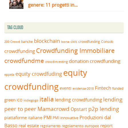
genere: 11 progetti in...
Tag Cloud
blockchain
banche
borsa
civic crowdfunding
Consob
200 Crowd
Crowdfunding Immobiliare
crowdfunding
crowdfundme
donation crowdfunding
crowdinvesting
equity
equity crowdfuding
eppela
crowdfunding
Fintech
eventi
funded
evidenza-2018
italia
lending
lending crowdfunding
green
ICO
indiegogo
peer to peer
Mamacrowd
p2p lending
Opstart
Produzioni dal
PMI
piattaforme italiane
PMI innovative
Basso
real estate
report
regolamento europeo
regolamento