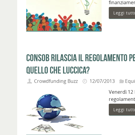
finanziamen
Leggi tutt
Consob rilascia il regolamento p
quello che luccica?
Crowdfunding Buzz
12/07/2013
Equ
Venerdì 12 L
regolamento
Leggi tutt