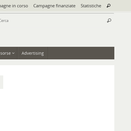
Cerca:
agne in corso
Campagne finanziate
Statistiche
Cerca
Cerca:
Cerca
isorse
Advertising