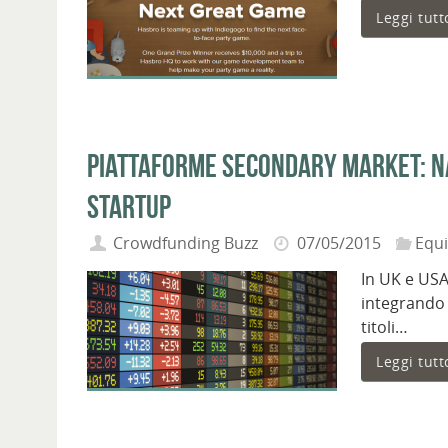
Leggi tutt
Piattaforme secondary market: na
startup
Crowdfunding Buzz
07/05/2015
Equ
In UK e US
integrando 
titoli…
Leggi tutt