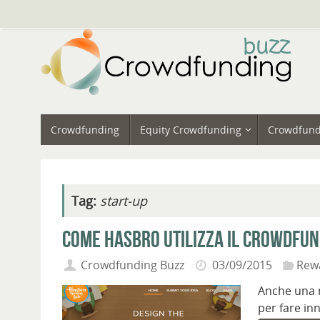
Vai
al
contenuto
Vai
Crowdfunding
Equity Crowdfunding
Crowdfund
al
contenuto
Tag:
start-up
Come Hasbro utilizza il crowdfun
Crowdfunding Buzz
03/09/2015
Rew
Anche una m
per fare in