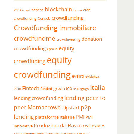
blockchain
banche
borsa
civic
200 Crowd
crowdfunding
crowdfunding
Consob
Crowdfunding Immobiliare
crowdfundme
donation
crowdinvesting
equity
crowdfunding
eppela
equity
crowdfuding
crowdfunding
eventi
evidenza-
italia
Fintech
green
funded
ICO
2018
indiegogo
lending peer to
lending crowdfunding
peer
Mamacrowd
p2p
Opstart
lending
PMI
piattaforme italiane
PMI
Produzioni dal Basso
real estate
innovative
report
regolamento europeo
regolamento