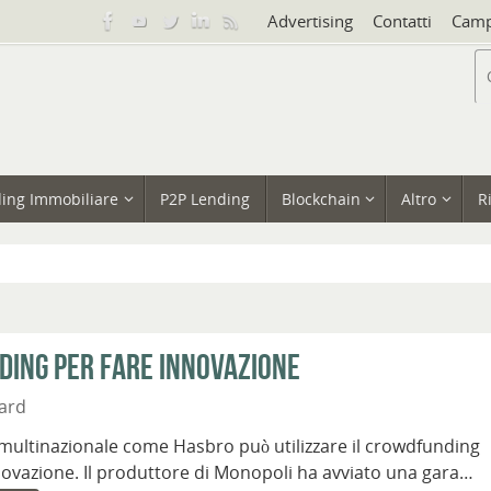
Advertising
Contatti
Camp
ing Immobiliare
P2P Lending
Blockchain
Altro
R
ding per fare innovazione
ard
ultinazionale come Hasbro può utilizzare il crowdfunding
novazione. Il produttore di Monopoli ha avviato una gara…