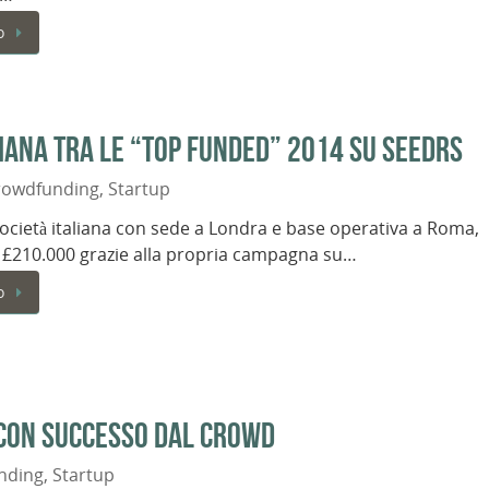
o
iana tra le “top funded” 2014 su Seedrs
rowdfunding
,
Startup
ocietà italiana con sede a Londra e base operativa a Roma,
 £210.000 grazie alla propria campagna su…
o
 con successo dal crowd
nding
,
Startup