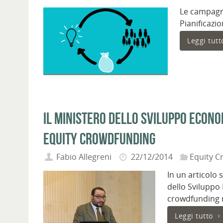
Le campagn
Pianificazi
Leggi tutt
Il ministero dello Sviluppo Econ
Equity Crowdfunding
Fabio Allegreni
22/12/2014
Equity C
In un articolo 
dello Sviluppo
crowdfunding 
Leggi tutto