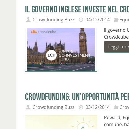
Il governo inglese investe nel c
Crowdfunding Buzz
04/12/2014
Equ
Il governo 
Crowdcube, 
Leggi tutt
Crowdfunding: un’opportunità per 
Crowdfunding Buzz
03/12/2014
Cro
Reward, Equ
comune, ha