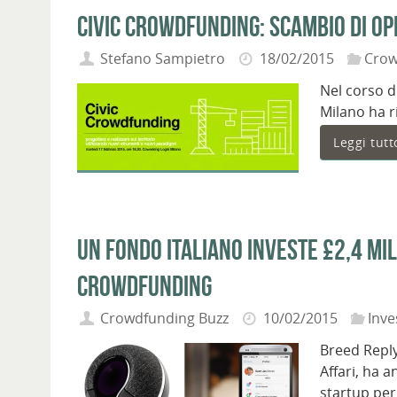
Civic Crowdfunding: scambio di opi
Stefano Sampietro
18/02/2015
Crow
Nel corso d
Milano ha r
Leggi tutt
Un fondo italiano investe £2,4 mili
crowdfunding
Crowdfunding Buzz
10/02/2015
Inve
Breed Reply
Affari, ha a
startup pe