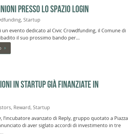
nioni presso lo spazio LOGIN
dfunding
,
Startup
i un evento dedicato al Civic Crowdfunding, il Comune di
ibadito il suo prossimo bando per…
o
oni in startup già finanziate in
stors
,
Reward
,
Startup
, l’incubatore avanzato di Reply, gruppo quotato a Piazza
nnunciato di aver siglato accordi di investimento in tre
r…