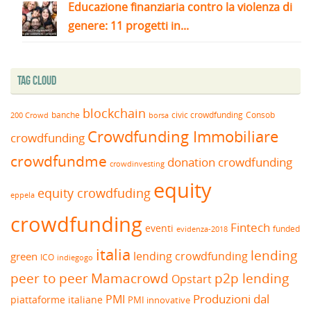
Educazione finanziaria contro la violenza di
genere: 11 progetti in...
Tag Cloud
blockchain
banche
borsa
civic crowdfunding
Consob
200 Crowd
Crowdfunding Immobiliare
crowdfunding
crowdfundme
donation crowdfunding
crowdinvesting
equity
equity crowdfuding
eppela
crowdfunding
Fintech
eventi
funded
evidenza-2018
italia
lending
lending crowdfunding
green
ICO
indiegogo
peer to peer
Mamacrowd
p2p lending
Opstart
Produzioni dal
PMI
piattaforme italiane
PMI innovative