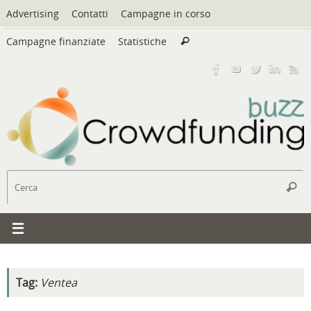
Vai
Advertising
Contatti
Campagne in corso
al
Cerca:
contenuto
Campagne finanziate
Statistiche
Cerca
C
Cerc
Tag:
Ventea