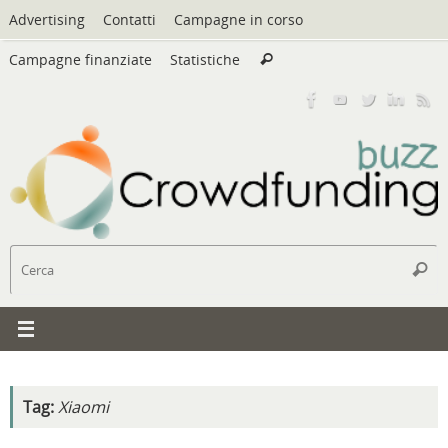
Vai
Advertising
Contatti
Campagne in corso
al
Cerca:
contenuto
Campagne finanziate
Statistiche
Cerca
C
Cerc
Tag:
Xiaomi