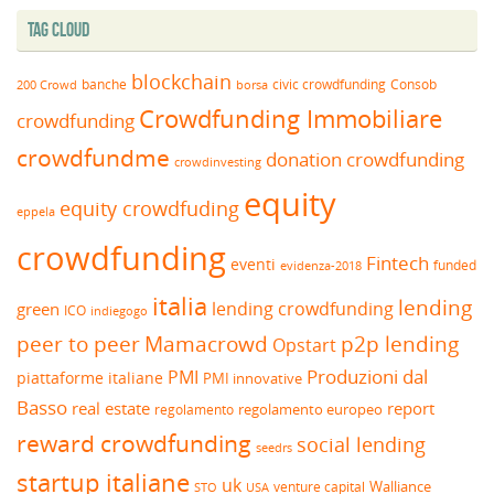
Tag Cloud
blockchain
banche
borsa
civic crowdfunding
Consob
200 Crowd
Crowdfunding Immobiliare
crowdfunding
crowdfundme
donation crowdfunding
crowdinvesting
equity
equity crowdfuding
eppela
crowdfunding
Fintech
eventi
funded
evidenza-2018
italia
lending
lending crowdfunding
green
ICO
indiegogo
peer to peer
Mamacrowd
p2p lending
Opstart
Produzioni dal
PMI
piattaforme italiane
PMI innovative
Basso
real estate
report
regolamento europeo
regolamento
reward crowdfunding
social lending
seedrs
startup italiane
uk
venture capital
Walliance
USA
STO