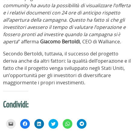
community ha avuto la possibilità di visualizzare l’offerta
e i relativi documenti con 24 ore di anticipo rispetto
all’apertura della campagna. Questo ha fatto sì che gli
investitori avessero il tempo di valutare l’operazione e
fossero pronti ad investire quando la campagna si è
aperta
” afferma
Giacomo Bertoldi
, CEO di Walliance.
Secondo Bertoldi, tuttavia, il successo del progetto
deriva anche da altri fattori: la qualità dell’operazione e il
fatto che il progetto venga sviluppato negli Stati Uniti,
un’opportunità per gli investitori di diversificare
maggiormente i propri investimenti.
Condividi:
F
F
F
F
F
F
a
a
a
a
a
a
i
i
i
i
i
i
c
c
c
c
c
c