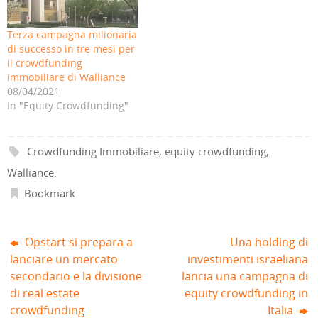
S
n
i
n
n
n
i
a
n
u
a
a
a
n
u
n
n
n
p
u
n
a
u
u
Terza campagna milionaria
r
o
a
n
o
o
e
v
n
u
v
v
di successo in tre mesi per
i
a
u
o
a
a
il crowdfunding
n
f
o
v
f
f
u
i
v
a
i
i
immobiliare di Walliance
n
n
a
f
n
n
a
e
f
i
e
e
08/04/2021
n
s
i
n
s
s
In "Equity Crowdfunding"
u
t
n
e
t
t
o
r
e
s
r
r
v
a
s
t
a
a
a
)
t
r
)
)
f
r
a
i
a
)
Crowdfunding Immobiliare
,
equity crowdfunding
,
n
)
e
Walliance
.
s
t
r
Bookmark
.
a
)
Opstart si prepara a
Una holding di
lanciare un mercato
investimenti israeliana
secondario e la divisione
lancia una campagna di
di real estate
equity crowdfunding in
crowdfunding
Italia