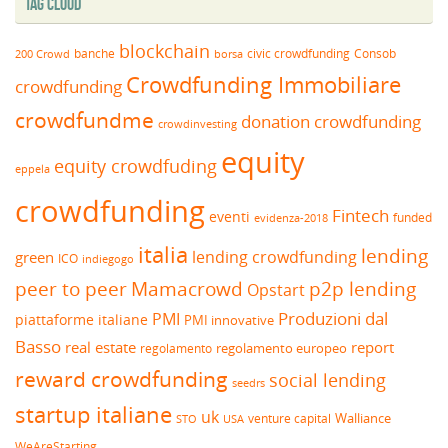
Tag Cloud
blockchain
banche
borsa
civic crowdfunding
Consob
200 Crowd
Crowdfunding Immobiliare
crowdfunding
crowdfundme
donation crowdfunding
crowdinvesting
equity
equity crowdfuding
eppela
crowdfunding
Fintech
eventi
funded
evidenza-2018
italia
lending
lending crowdfunding
green
ICO
indiegogo
peer to peer
Mamacrowd
p2p lending
Opstart
Produzioni dal
PMI
piattaforme italiane
PMI innovative
Basso
real estate
report
regolamento europeo
regolamento
reward crowdfunding
social lending
seedrs
startup italiane
uk
venture capital
Walliance
USA
STO
WeAreStarting