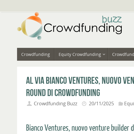
Vai
al
contenuto
Vai
Crowdfunding
Equity Crowdfunding
Crowdfund
al
contenuto
Al via Bianco Ventures, nuovo ven
round di crowdfunding
Crowdfunding Buzz
20/11/2025
Equ
Bianco Ventures, nuovo venture builder de