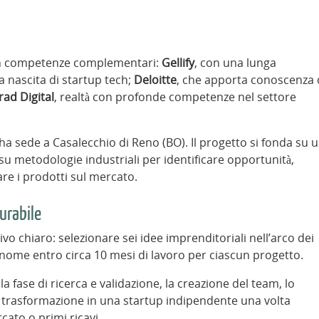
 con competenze complementari:
Gellify
, con una lunga
a nascita di startup tech;
Deloitte
, che apporta conoscenza 
rad Digital
, realtà con profonde competenze nel settore
e ha sede a Casalecchio di Reno (BO). Il progetto si fonda su 
u metodologie industriali per identificare opportunità,
are i prodotti sul mercato.
urabile
o chiaro: selezionare sei idee imprenditoriali nell’arco dei
onome entro circa 10 mesi di lavoro per ciascun progetto.
a fase di ricerca e validazione, la creazione del team, lo
 la trasformazione in una startup indipendente una volta
ato o primi ricavi.