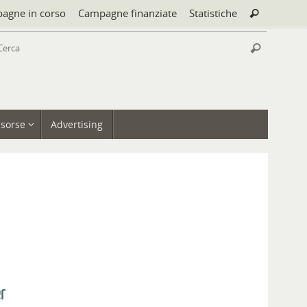
Cerca:
agne in corso
Campagne finanziate
Statistiche
Cerca
Cerca:
Cerca
isorse
Advertising
er