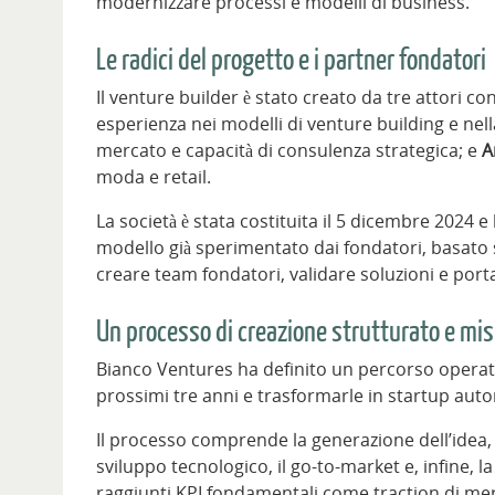
modernizzare processi e modelli di business.
Le radici del progetto e i partner fondatori
Il venture builder è stato creato da tre attori
esperienza nei modelli di venture building e nell
mercato e capacità di consulenza strategica; e
A
moda e retail.
La società è stata costituita il 5 dicembre 2024 
modello già sperimentato dai fondatori, basato s
creare team fondatori, validare soluzioni e port
Un processo di creazione strutturato e mis
Bianco Ventures ha definito un percorso operativ
prossimi tre anni e trasformarle in startup aut
Il processo comprende la generazione dell’idea, l
sviluppo tecnologico, il go-to-market e, infine,
raggiunti KPI fondamentali come traction di merc