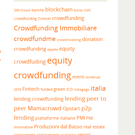
blockchain
banche
borsa
civic
200 Crowd
crowdfunding
crowdfunding
Consob
Crowdfunding Immobiliare
crowdfundme
donation
crowdinvesting
equity
crowdfunding
eppela
a
equity
crowdfuding
crowdfunding
eventi
evidenza-
italia
Fintech
green
funded
ICO
2018
indiegogo
lending peer to
lending crowdfunding
peer
Mamacrowd
p2p
Opstart
lending
PMI
piattaforme italiane
PMI
Produzioni dal Basso
real estate
innovative
report
regolamento europeo
regolamento