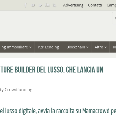
Advertising
Contatti
Camp
ing Immobiliare
P2P Lending
Blockchain
Altro
R
ture builder del lusso, che lancia un
ity Crowdfunding
l lusso digitale, avvia la raccolta su Mamacrowd p