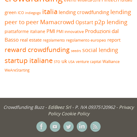
funded
evidenza-2018
italia
lending
lending crowdfunding
green
ICO
indiegogo
peer to peer
Mamacrowd
p2p lending
Opstart
Produzioni dal
PMI
piattaforme italiane
PMI innovative
Basso
real estate
report
regolamento europeo
regolamento
reward crowdfunding
social lending
seedrs
startup italiane
uk
venture capital
Walliance
USA
STO
WeAreStarting
Crowdfunding Buzz -
EdiBeez Srl
- P. IVA 09375120962 -
Privacy
Policy
Cookie Policy