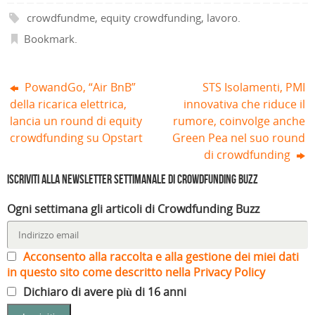
f
r
a
i
a
)
crowdfundme
,
equity crowdfunding
,
lavoro
.
n
)
e
Bookmark
.
s
t
r
a
)
PowandGo, “Air BnB”
STS Isolamenti, PMI
della ricarica elettrica,
innovativa che riduce il
lancia un round di equity
rumore, coinvolge anche
crowdfunding su Opstart
Green Pea nel suo round
di crowdfunding
Iscriviti alla Newsletter settimanale di Crowdfunding Buzz
Ogni settimana gli articoli di Crowdfunding Buzz
Acconsento alla raccolta e alla gestione dei miei dati
in questo sito come descritto nella Privacy Policy
Dichiaro di avere più di 16 anni