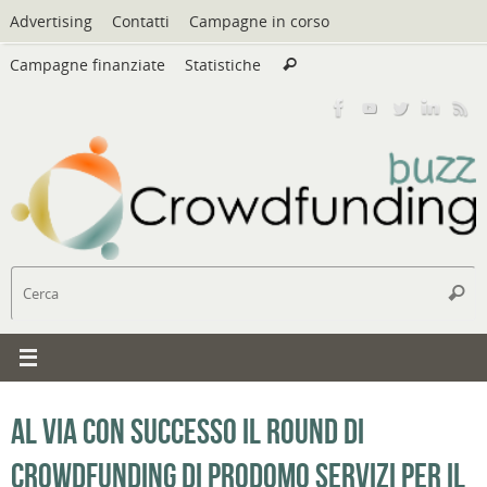
Vai
Advertising
Contatti
Campagne in corso
al
Cerca:
contenuto
Campagne finanziate
Statistiche
Cerca
C
Cerc
Al via con successo il round di
crowdfunding di Prodomo Servizi per il