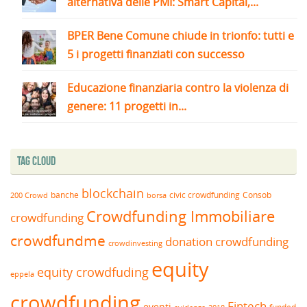
alternativa delle PMI: Smart Capital,...
BPER Bene Comune chiude in trionfo: tutti e
5 i progetti finanziati con successo
Educazione finanziaria contro la violenza di
genere: 11 progetti in...
Tag Cloud
blockchain
banche
borsa
civic crowdfunding
Consob
200 Crowd
Crowdfunding Immobiliare
crowdfunding
crowdfundme
donation crowdfunding
crowdinvesting
equity
equity crowdfuding
eppela
crowdfunding
Fintech
eventi