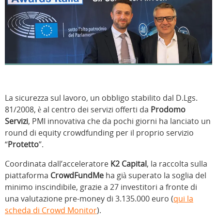
La sicurezza sul lavoro, un obbligo stabilito dal D.Lgs.
81/2008, è al centro dei servizi offerti da
Prodomo
Servizi
, PMI innovativa che da pochi giorni ha lanciato un
round di equity crowdfunding per il proprio servizio
“
Protetto
”.
Coordinata dall’acceleratore
K2 Capital
, la raccolta sulla
piattaforma
CrowdFundMe
ha già superato la soglia del
minimo inscindibile, grazie a 27 investitori a fronte di
una valutazione pre-money di 3.135.000 euro (
qui la
scheda di Crowd Monitor
).