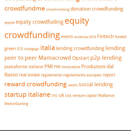
crowdfundme
donation crowdfunding
crowdinvesting
equity
equity crowdfuding
eppela
crowdfunding
Fintech
eventi
funded
evidenza-2018
italia
lending
lending crowdfunding
green
ICO
indiegogo
peer to peer
Mamacrowd
p2p lending
Opstart
Produzioni dal
PMI
piattaforme italiane
PMI innovative
Basso
real estate
report
regolamento europeo
regolamento
reward crowdfunding
social lending
seedrs
startup italiane
uk
venture capital
Walliance
USA
STO
WeAreStarting