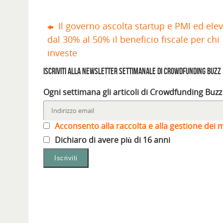
S
n
i
n
n
n
i
a
n
u
a
a
a
n
u
n
n
n
p
u
n
a
u
u
Il governo ascolta startup e PMI ed ele
r
o
a
n
o
o
e
v
n
u
v
v
i
a
u
o
a
a
dal 30% al 50% il beneficio fiscale per chi
n
f
o
v
f
f
u
i
v
a
i
i
investe
n
n
a
f
n
n
a
e
f
i
e
e
n
s
i
n
s
s
Iscriviti alla Newsletter settimanale di Crowdfunding Buzz
u
t
n
e
t
t
o
r
e
s
r
r
v
a
s
t
a
a
a
)
t
r
)
)
Ogni settimana gli articoli di Crowdfunding Buzz
f
r
a
i
a
)
n
)
e
s
Acconsento alla raccolta e alla gestione dei m
t
r
a
Dichiaro di avere più di 16 anni
)