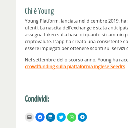
Chi è Young
Young Platform, lanciata nel dicembre 2019, ha s
utenti. La nascita dell’exchange è stata anticipa
assegna token sulla base di quanto si cammin 
criptovalute. L’app ha creato una consistente 
essere impiegati per ottenere sconti sui servizi 
Nel settembre dello scorso anno, Young ha racc
crowdfunding sulla piattaforma inglese Seedrs
.
Condividi:
F
F
F
F
F
F
a
a
a
a
a
a
i
i
i
i
i
i
c
c
c
c
c
c