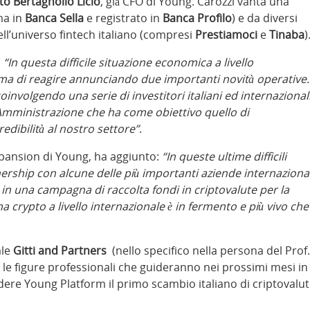
to Bertagnolio Licio
, già CFO di Young. Carozzi vanta una
ma in
Banca Sella
e registrato in
Banca Profilo
) e da diversi
ll’universo fintech italiano (compresi
Prestiamoci
e
Tinaba
)
:
“In questa difficile situazione economica a livello
ma di reagire annunciando due importanti novità operative.
involgendo una serie di investitori italiani ed internazional
Amministrazione che ha come obiettivo quello di
redibilità al nostro settore”
.
xpansion di Young, ha aggiunto:
“In queste ultime difficili
ership con alcune delle più importanti aziende internazional
in una campagna di raccolta fondi in criptovalute per la
 crypto a livello internazionale è in fermento e più vivo che
ale
Gitti and Partners
(nello specifico nella persona del Prof.
le figure professionali che guideranno nei prossimi mesi in
endere Young Platform il primo scambio italiano di criptovalu