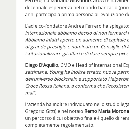
Ferrero
, da
Mariano Giovanni Carozzi
e da
Alber
decennale esperienza nel mondo bancario (pri
anni partecipa a prima persona all’evoluzione de
L’ad e co-fondatore Andrea Ferrero ha spiegato
internazionale abbiamo deciso di non fermarci 
Abbiamo infatti aperto un aumento di capitale co
di grande prestigio e nominato un Consiglio di 
istituzionalizzare gli affari e di dare sempre più c
Diego D’Aquilio
, CMO e Head of International E
settimane, Young ha inoltre stretto nuove partn
dell’universo blockchain e supportato Helperbit 
Croce Rossa Italiana, a conferma che l’ecosistema
mai”.
L’azienda ha inoltre individuato nello studio leg
Gregorio Gitti) e nel notaio
Remo Maria Morone
un percorso il cui obiettivo finale è quello di r
completamente regolamentato.