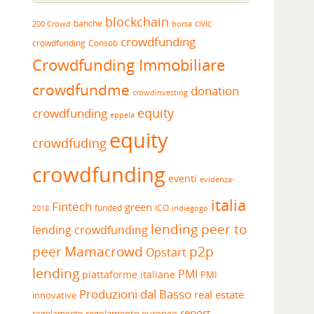
blockchain
banche
borsa
civic
200 Crowd
crowdfunding
crowdfunding
Consob
Crowdfunding Immobiliare
crowdfundme
donation
crowdinvesting
equity
crowdfunding
eppela
equity
crowdfuding
crowdfunding
eventi
evidenza-
italia
Fintech
green
funded
ICO
2018
indiegogo
lending peer to
lending crowdfunding
peer
Mamacrowd
p2p
Opstart
lending
PMI
piattaforme italiane
PMI
Produzioni dal Basso
real estate
innovative
report
regolamento europeo
regolamento