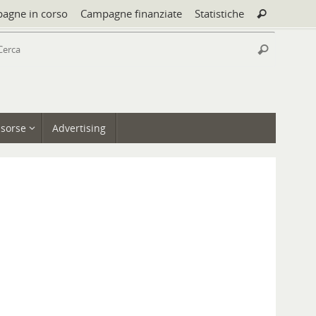
Cerca:
agne in corso
Campagne finanziate
Statistiche
Cerca
Cerca:
Cerca
isorse
Advertising