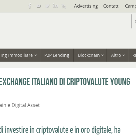
Advertising
Contatti
Camp
ing Immobiliare
P2P Lending
Blockchain
Altro
R
’exchange italiano di criptovalute Young
in e Digital Asset
 investire in criptovalute e in oro digitale, ha