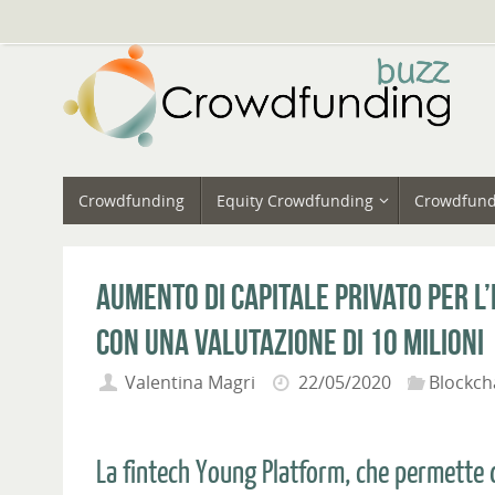
Vai
al
contenuto
Vai
Crowdfunding
Equity Crowdfunding
Crowdfund
al
contenuto
Aumento di capitale privato per l
con una valutazione di 10 milioni
Valentina Magri
22/05/2020
Blockcha
La fintech Young Platform, che permette di