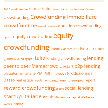
blockchain
banche
borsa
civic crowdfunding
Consob
200 Crowd
Crowdfunding Immobiliare
crowdfunding
crowdfundme
donation crowdfunding
crowdinvesting
equity
equity crowdfuding
eppela
crowdfunding
Fintech
eventi
funded
evidenza-2018
italia
lending
lending crowdfunding
green
ICO
indiegogo
peer to peer
Mamacrowd
p2p lending
Opstart
Produzioni dal
PMI
piattaforme italiane
PMI innovative
Basso
real estate
report
regolamento europeo
regolamento
reward crowdfunding
social lending
seedrs
startup italiane
uk
venture capital
Walliance
USA
STO
WeAreStarting