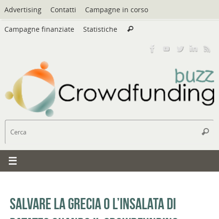
Vai
Advertising
Contatti
Campagne in corso
al
Cerca:
contenuto
Campagne finanziate
Statistiche
Cerca
C
Cerc
Salvare la Grecia o l’insalata di