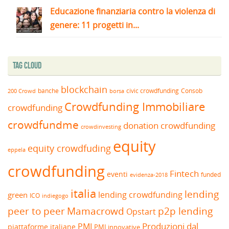
Educazione finanziaria contro la violenza di
genere: 11 progetti in...
Tag Cloud
blockchain
banche
borsa
civic crowdfunding
Consob
200 Crowd
Crowdfunding Immobiliare
crowdfunding
crowdfundme
donation crowdfunding
crowdinvesting
equity
equity crowdfuding
eppela
crowdfunding
Fintech
eventi
funded
evidenza-2018
italia
lending
lending crowdfunding
green
ICO
indiegogo
peer to peer
Mamacrowd
p2p lending
Opstart
Produzioni dal
PMI
piattaforme italiane
PMI innovative