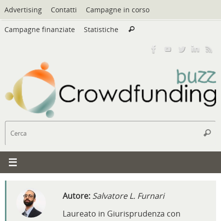
Vai
Advertising
Contatti
Campagne in corso
al
Cerca:
contenuto
Campagne finanziate
Statistiche
Cerca
C
Cerc
Autore:
Salvatore L. Furnari
Laureato in Giurisprudenza con