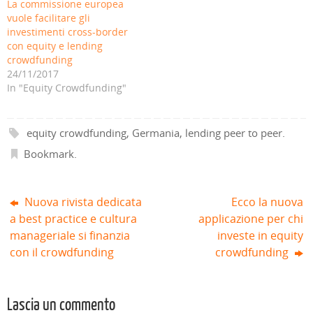
La commissione europea
a
n
u
n
n
n
p
u
n
a
u
u
vuole facilitare gli
r
o
a
n
o
o
e
v
n
u
v
v
investimenti cross-border
i
a
u
o
a
a
con equity e lending
n
f
o
v
f
f
u
i
v
a
i
i
crowdfunding
n
n
a
f
n
n
a
e
f
i
e
e
24/11/2017
n
s
i
n
s
s
In "Equity Crowdfunding"
u
t
n
e
t
t
o
r
e
s
r
r
v
a
s
t
a
a
a
)
t
r
)
)
f
r
a
i
a
)
equity crowdfunding
,
Germania
,
lending peer to peer
.
n
)
e
Bookmark
.
s
t
r
a
)
Nuova rivista dedicata
Ecco la nuova
a best practice e cultura
applicazione per chi
manageriale si finanzia
investe in equity
con il crowdfunding
crowdfunding
Lascia un commento