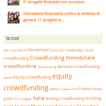
5 i progetti finanziati con successo
Educazione finanziaria contro la violenza di
genere: 11 progetti in...
Tag Cloud
blockchain
banche
borsa
civic crowdfunding
Consob
200 Crowd
Crowdfunding Immobiliare
crowdfunding
crowdfundme
donation crowdfunding
crowdinvesting
equity
equity crowdfuding
eppela
crowdfunding
Fintech
eventi
funded
evidenza-2018
italia
lending
lending crowdfunding
green
ICO
indiegogo