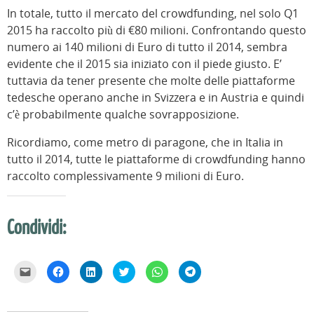
In totale, tutto il mercato del crowdfunding, nel solo Q1
2015 ha raccolto più di €80 milioni. Confrontando questo
numero ai 140 milioni di Euro di tutto il 2014, sembra
evidente che il 2015 sia iniziato con il piede giusto. E’
tuttavia da tener presente che molte delle piattaforme
tedesche operano anche in Svizzera e in Austria e quindi
c’è probabilmente qualche sovrapposizione.
Ricordiamo, come metro di paragone, che in Italia in
tutto il 2014, tutte le piattaforme di crowdfunding hanno
raccolto complessivamente 9 milioni di Euro.
Condividi:
F
F
F
F
F
F
a
a
a
a
a
a
i
i
i
i
i
i
c
c
c
c
c
c
l
l
l
l
l
l
i
i
i
i
i
i