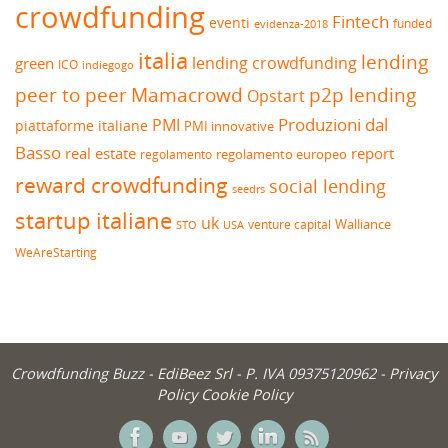
crowdfunding
Fintech
eventi
funded
evidenza-2018
italia
lending
lending crowdfunding
green
ICO
indiegogo
peer to peer
Mamacrowd
p2p lending
Opstart
Produzioni dal
PMI
piattaforme italiane
PMI innovative
Basso
real estate
report
regolamento europeo
regolamento
reward crowdfunding
social lending
seedrs
startup italiane
uk
venture capital
Walliance
USA
STO
WeAreStarting
Crowdfunding Buzz -
EdiBeez Srl
- P. IVA 09375120962 -
Privacy
Policy
Cookie Policy