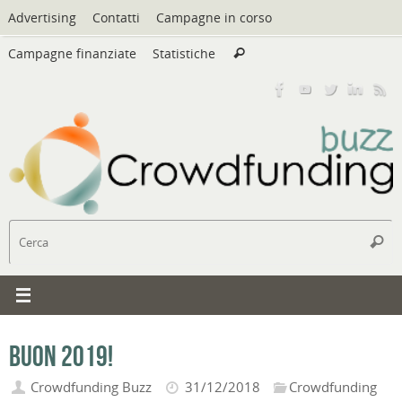
Vai
Advertising
Contatti
Campagne in corso
al
Cerca:
contenuto
Campagne finanziate
Statistiche
Cerca
C
Cerc
Buon 2019!
Crowdfunding Buzz
31/12/2018
Crowdfunding