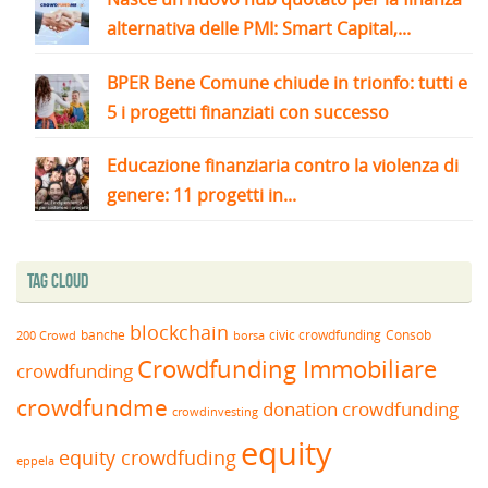
alternativa delle PMI: Smart Capital,...
BPER Bene Comune chiude in trionfo: tutti e
5 i progetti finanziati con successo
Educazione finanziaria contro la violenza di
genere: 11 progetti in...
Tag Cloud
blockchain
banche
borsa
civic crowdfunding
Consob
200 Crowd
Crowdfunding Immobiliare
crowdfunding
crowdfundme
donation crowdfunding
crowdinvesting
equity
equity crowdfuding
eppela