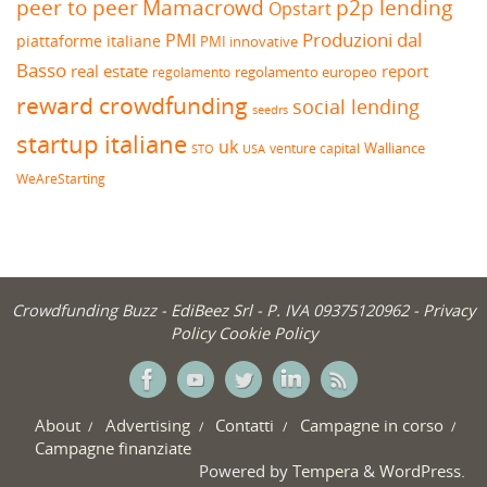
peer to peer
Mamacrowd
p2p lending
Opstart
Produzioni dal
PMI
piattaforme italiane
PMI innovative
Basso
real estate
report
regolamento europeo
regolamento
reward crowdfunding
social lending
seedrs
startup italiane
uk
venture capital
Walliance
USA
STO
WeAreStarting
Crowdfunding Buzz -
EdiBeez Srl
- P. IVA 09375120962 -
Privacy
Policy
Cookie Policy
About
Advertising
Contatti
Campagne in corso
Campagne finanziate
Powered by
Tempera
&
WordPress.