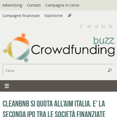
Vai
Advertising
Contatti
Campagne in corso
al
Cerca:
contenuto
Campagne finanziate
Statistiche
Cerca
C
Cerc
CleanBnB si quota all’Aim Italia. E’ la
seconda ipo tra le società finanziate