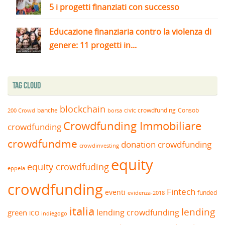
5 i progetti finanziati con successo
Educazione finanziaria contro la violenza di
genere: 11 progetti in...
Tag Cloud
blockchain
banche
borsa
civic crowdfunding
Consob
200 Crowd
Crowdfunding Immobiliare
crowdfunding
crowdfundme
donation crowdfunding
crowdinvesting
equity
equity crowdfuding
eppela
crowdfunding
Fintech
eventi
funded
evidenza-2018
italia
lending
lending crowdfunding
green
ICO
indiegogo