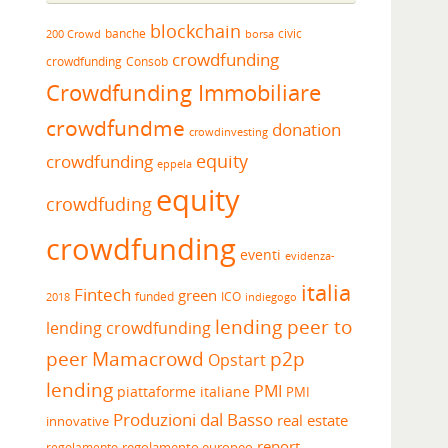
blockchain
banche
borsa
civic
200 Crowd
crowdfunding
crowdfunding
Consob
Crowdfunding Immobiliare
crowdfundme
donation
crowdinvesting
equity
crowdfunding
eppela
equity
crowdfuding
crowdfunding
eventi
evidenza-
italia
Fintech
green
funded
ICO
2018
indiegogo
lending peer to
lending crowdfunding
peer
Mamacrowd
p2p
Opstart
lending
PMI
piattaforme italiane
PMI
Produzioni dal Basso
real estate
innovative
report
regolamento europeo
regolamento