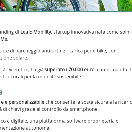
unding di
Lea E-Mobility
, startup innovativa nata come spin-
dMe
.
gente di parcheggio antifurto e ricarica per e-bike, con
azione solare.
metà Dicembre, ha già
superato i 70.000 euro
, confermando il
trutturali per la mobilità sostenibile.
a
e e personalizzabile
che consente la sosta sicura e la ricari
tà di chiavi grazie al controllo da smartphone.
co e digitale, una piattaforma software proprietaria e,
limentazione autonoma.