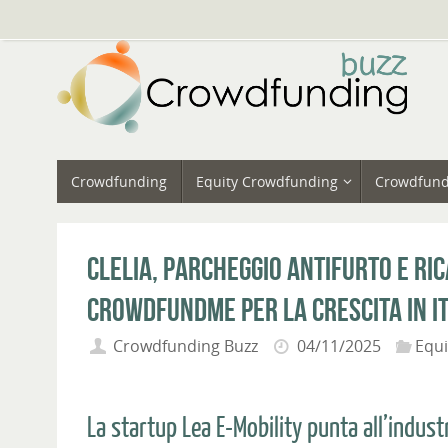
Vai
al
contenuto
Vai
Crowdfunding
Equity Crowdfunding
Crowdfund
al
contenuto
CLELIA, parcheggio antifurto e ric
CrowdFundMe per la crescita in I
Crowdfunding Buzz
04/11/2025
Equ
La startup Lea E-Mobility punta all’indust