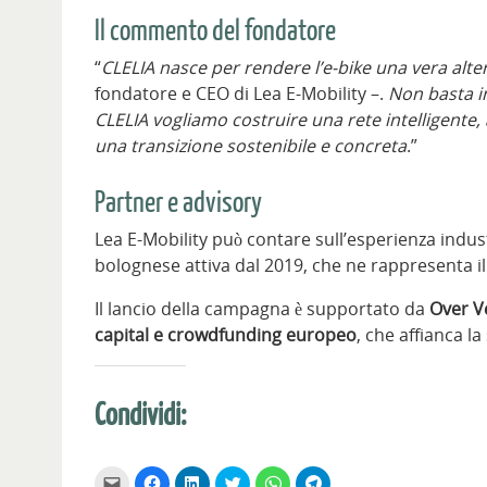
Il commento del fondatore
“
CLELIA nasce per rendere l’e-bike una vera alter
fondatore e CEO di Lea E-Mobility –.
Non basta in
CLELIA vogliamo costruire una rete intelligente, 
una transizione sostenibile e concreta
.”
Partner e advisory
Lea E-Mobility può contare sull’esperienza indus
bolognese attiva dal 2019, che ne rappresenta il
Il lancio della campagna è supportato da
Over V
capital e crowdfunding europeo
, che affianca l
Condividi:
F
F
F
F
F
F