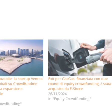
ovabile: la startup Ventea
Exit per GasGas: finanziata con due
apitali su Crowdfundme
round di equity crowdfunding, è stata
ia espansione
acquisita da E-Shore
le
26/11/2024
In "Equity Crowdfunding"
Crowdfunding"