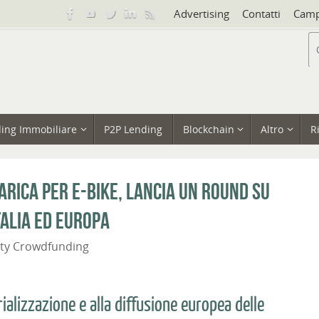
Advertising
Contatti
Camp
ing Immobiliare
P2P Lending
Blockchain
Altro
R
arica per e-bike, lancia un round su
talia ed Europa
ity Crowdfunding
rializzazione e alla diffusione europea delle