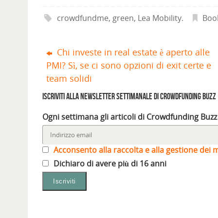
i
i
p
r
i
i
l
n
r
e
n
n
(
u
e
i
u
u
crowdfundme
,
green
,
Lea Mobility
.
Boo
S
n
i
n
n
n
i
a
n
u
a
a
a
n
u
n
n
n
p
u
n
a
u
u
r
o
a
n
o
o
e
v
n
u
v
v
Chi investe in real estate è aperto alle
i
a
u
o
a
a
n
f
o
v
f
f
PMI? Sì, se ci sono opzioni di exit certe e
u
i
v
a
i
i
n
n
a
f
n
n
a
e
f
i
e
e
team solidi
n
s
i
n
s
s
u
t
n
e
t
t
o
r
e
s
r
r
Iscriviti alla Newsletter settimanale di Crowdfunding Buzz
v
a
s
t
a
a
a
)
t
r
)
)
f
r
a
Ogni settimana gli articoli di Crowdfunding Buzz
i
a
)
n
)
e
s
t
r
Acconsento alla raccolta e alla gestione dei m
a
)
Dichiaro di avere più di 16 anni