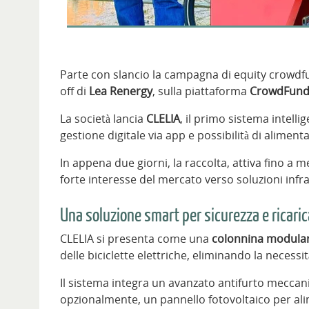
Parte con slancio la campagna di equity crowdf
off di
Lea Renergy
, sulla piattaforma
CrowdFun
La società lancia
CLELIA
, il primo sistema intelli
gestione digitale via app e possibilità di aliment
In appena due giorni, la raccolta, attiva fino a 
forte interesse del mercato verso soluzioni infras
Una soluzione smart per sicurezza e ricaric
CLELIA si presenta come una
colonnina modular
delle biciclette elettriche, eliminando la necessi
Il sistema integra un avanzato antifurto meccani
opzionalmente, un pannello fotovoltaico per a