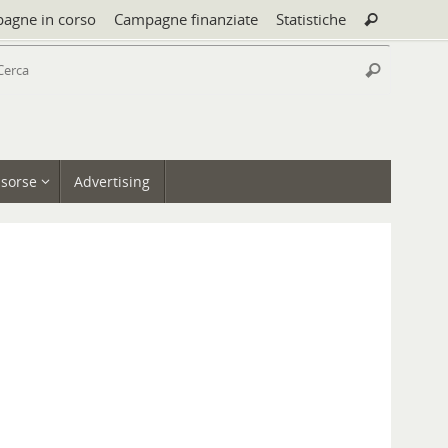
Cerca:
agne in corso
Campagne finanziate
Statistiche
Cerca
Cerca:
Cerca
isorse
Advertising