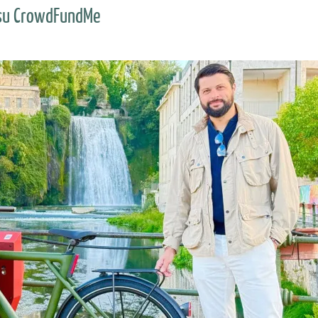
a su CrowdFundMe