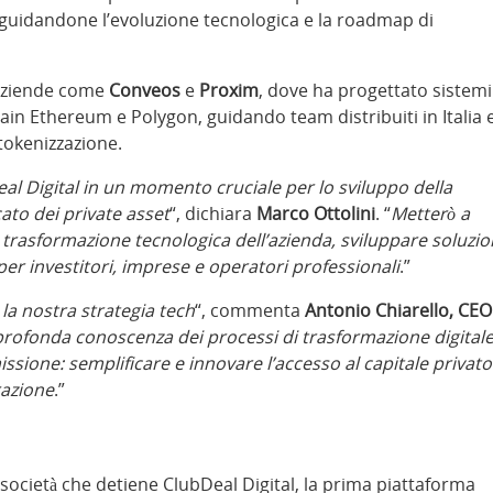
– guidandone l’evoluzione tecnologica e la roadmap di
n aziende come
Conveos
e
Proxim
, dove ha progettato sistemi
hain Ethereum e Polygon, guidando team distribuiti in Italia 
 tokenizzazione.
eal Digital in un momento cruciale per lo sviluppo della
ato dei private asset
“, dichiara
Marco Ottolini
. “
Metterò a
 trasformazione tecnologica dell’azienda, sviluppare soluzio
li per investitori, imprese e operatori professionali
.”
la nostra strategia tech
“, commenta
Antonio Chiarello, CEO
 profonda conoscenza dei processi di trasformazione digital
sione: semplificare e innovare l’accesso al capitale privato
razione
.”
 società che detiene ClubDeal Digital, la prima piattaforma