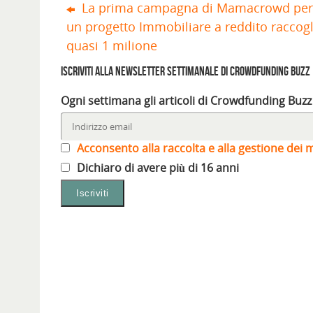
La prima campagna di Mamacrowd pe
r
o
a
n
o
o
e
v
n
u
v
v
i
a
u
o
a
a
un progetto Immobiliare a reddito raccogl
n
f
o
v
f
f
u
i
v
a
i
i
quasi 1 milione
n
n
a
f
n
n
a
e
f
i
e
e
n
s
i
n
s
s
Iscriviti alla Newsletter settimanale di Crowdfunding Buzz
u
t
n
e
t
t
o
r
e
s
r
r
v
a
s
t
a
a
a
)
t
r
)
)
Ogni settimana gli articoli di Crowdfunding Buzz
f
r
a
i
a
)
n
)
e
s
Acconsento alla raccolta e alla gestione dei m
t
r
a
Dichiaro di avere più di 16 anni
)