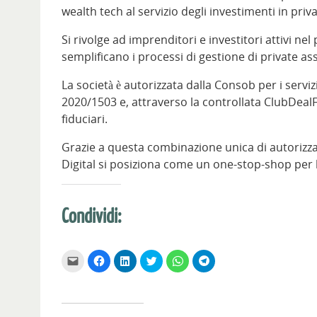
wealth tech al servizio degli investimenti in priv
Si rivolge ad imprenditori e investitori attivi nel
semplificano i processi di gestione di private asse
La società è autorizzata dalla Consob per i ser
2020/1503 e, attraverso la controllata ClubDealFid
fiduciari.
Grazie a questa combinazione unica di autorizzaz
Digital si posiziona come un one-stop-shop per l
Condividi:
F
F
F
F
F
F
a
a
a
a
a
a
i
i
i
i
i
i
c
c
c
c
c
c
l
l
l
l
l
l
i
i
i
i
i
i
c
c
c
c
c
c