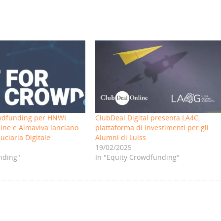
owdfunding per HNWI
ClubDeal Digital presenta LA4C,
ine e Almaviva lanciano
piattaforma di investimenti per gli
uciaria Digitale
Alumni di Luiss
19/02/2025
nding"
In "Equity Crowdfunding"