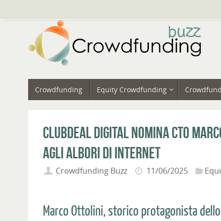
Vai
al
contenuto
Vai
Crowdfunding
Equity Crowdfunding
Crowdfund
al
contenuto
ClubDeal Digital nomina CTO Marco 
agli albori di internet
Crowdfunding Buzz
11/06/2025
Equ
Marco Ottolini, storico protagonista dello