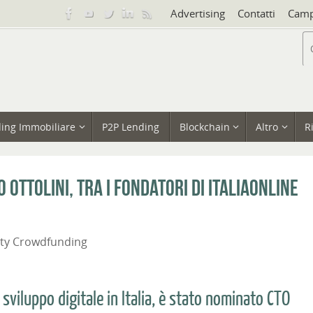
Advertising
Contatti
Camp
ing Immobiliare
P2P Lending
Blockchain
Altro
R
Ottolini, tra i fondatori di ItaliaOnLine
ity Crowdfunding
 sviluppo digitale in Italia, è stato nominato CTO