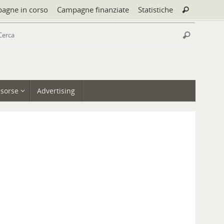
Cerca:
agne in corso
Campagne finanziate
Statistiche
Cerca
Cerca:
Cerca
isorse
Advertising