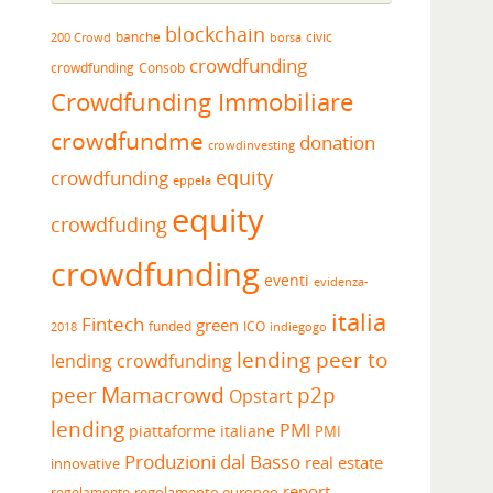
blockchain
banche
borsa
civic
200 Crowd
crowdfunding
crowdfunding
Consob
Crowdfunding Immobiliare
crowdfundme
donation
crowdinvesting
equity
crowdfunding
eppela
equity
crowdfuding
crowdfunding
eventi
evidenza-
italia
Fintech
green
funded
ICO
2018
indiegogo
lending peer to
lending crowdfunding
peer
Mamacrowd
p2p
Opstart
lending
PMI
piattaforme italiane
PMI
Produzioni dal Basso
real estate
innovative
report
regolamento europeo
regolamento