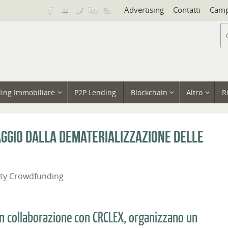
Advertising
Contatti
Camp
ing Immobiliare
P2P Lending
Blockchain
Altro
R
ggio dalla dematerializzazione delle
ity Crowdfunding
 collaborazione con CRCLEX, organizzano un