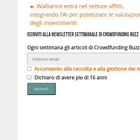
e
v
n
u
v
v
Walliance entra nel settore affitti,
i
a
u
o
a
a
n
f
o
v
f
f
integrando l’AI per potenziare le valutazio
u
i
v
a
i
i
n
n
a
f
n
n
a
e
f
i
e
e
degli investimenti
n
s
i
n
s
s
u
t
n
e
t
t
o
r
e
s
r
r
Iscriviti alla Newsletter settimanale di Crowdfunding Buzz
v
a
s
t
a
a
a
)
t
r
)
)
f
r
a
Ogni settimana gli articoli di Crowdfunding Buzz
i
a
)
n
)
e
s
t
r
Acconsento alla raccolta e alla gestione dei m
a
)
Dichiaro di avere più di 16 anni