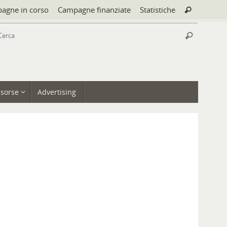
Cerca:
agne in corso
Campagne finanziate
Statistiche
Cerca
Cerca:
Cerca
isorse
Advertising