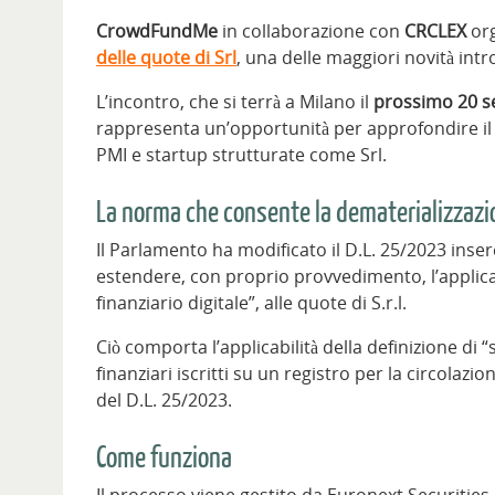
CrowdFundMe
in collaborazione con
CRCLEX
or
delle quote di Srl
, una delle maggiori novità intr
L’incontro, che si terrà a Milano il
prossimo 20 s
rappresenta un’opportunità per approfondire il 
PMI e startup strutturate come Srl.
La norma che consente la dematerializzazio
Il Parlamento ha modificato il D.L. 25/2023 inse
estendere, con proprio provvedimento, l’applicab
finanziario digitale”, alle quote di S.r.l.
Ciò comporta l’applicabilità della definizione di 
finanziari iscritti su un registro per la circolaz
del D.L. 25/2023.
Come funziona
Il processo viene gestito da Euronext Securities M