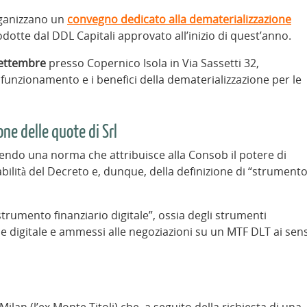
ganizzano un
convegno dedicato alla dematerializzazione
odotte dal DDL Capitali approvato all’inizio di quest’anno.
ettembre
presso Copernico Isola in Via Sassetti 32,
funzionamento e i benefici della dematerializzazione per le
ne delle quote di Srl
rendo una norma che attribuisce alla Consob il potere di
ilità del Decreto e, dunque, della definizione di “strument
“strumento finanziario digitale”, ossia degli strumenti
ione digitale e ammessi alle negoziazioni su un MTF DLT ai sens
ilan (l’ex Monte Titoli) che, a seguito della richiesta di una