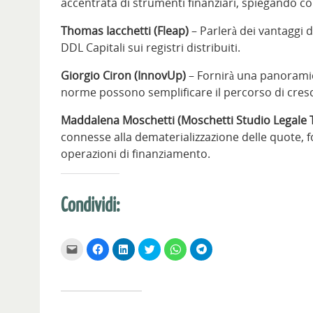
accentrata di strumenti finanziari, spiegando 
Thomas Iacchetti (Fleap)
– Parlerà dei vantaggi 
DDL Capitali sui registri distribuiti.
Giorgio Ciron (InnovUp)
– Fornirà una panoramic
norme possono semplificare il percorso di cresc
Maddalena Moschetti (Moschetti Studio Legale T
connesse alla dematerializzazione delle quote, f
operazioni di finanziamento.
Condividi:
F
F
F
F
F
F
a
a
a
a
a
a
i
i
i
i
i
i
c
c
c
c
c
c
l
l
l
l
l
l
i
i
i
i
i
i
c
c
c
c
c
c
p
p
q
q
p
p