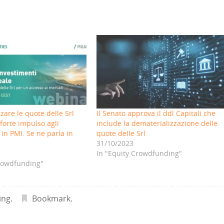
zare le quote delle Srl
Il Senato approva il ddl Capitali che
forte impulso agli
include la dematerializzazione delle
 in PMI. Se ne parla in
quote delle Srl
31/10/2023
In "Equity Crowdfunding"
Crowdfunding"
ing
.
Bookmark
.