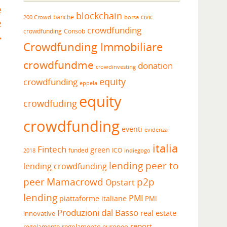
e
blockchain
banche
borsa
civic
200 Crowd
e
crowdfunding
crowdfunding
Consob
Crowdfunding Immobiliare
crowdfundme
donation
crowdinvesting
equity
crowdfunding
eppela
equity
crowdfuding
crowdfunding
eventi
evidenza-
italia
Fintech
green
funded
ICO
2018
indiegogo
lending peer to
lending crowdfunding
peer
Mamacrowd
p2p
Opstart
lending
PMI
piattaforme italiane
PMI
Produzioni dal Basso
real estate
innovative
report
regolamento europeo
regolamento