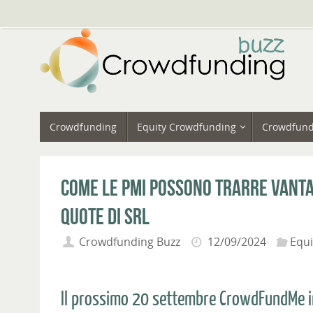
Vai
al
contenuto
Vai
Crowdfunding
Equity Crowdfunding
Crowdfund
al
contenuto
Come le PMI possono trarre vanta
quote di Srl
Crowdfunding Buzz
12/09/2024
Equ
Il prossimo 20 settembre CrowdFundMe in