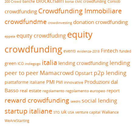
blockchain
banche
borsa
civic crowdfunding
Consob
200 Crowd
Crowdfunding Immobiliare
crowdfunding
crowdfundme
donation crowdfunding
crowdinvesting
equity
equity crowdfuding
eppela
crowdfunding
Fintech
eventi
funded
evidenza-2018
italia
lending
lending crowdfunding
green
ICO
indiegogo
peer to peer
Mamacrowd
p2p lending
Opstart
Produzioni dal
PMI
piattaforme italiane
PMI innovative
Basso
real estate
report
regolamento europeo
regolamento
reward crowdfunding
social lending
seedrs
startup italiane
uk
venture capital
Walliance
USA
STO
WeAreStarting