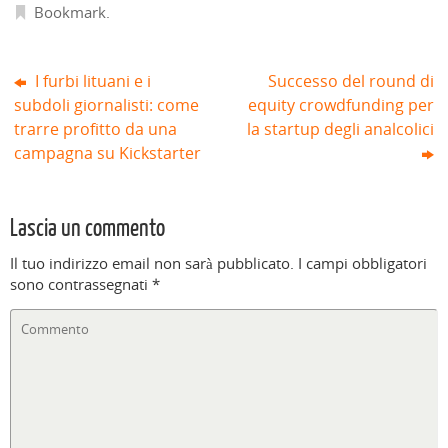
Bookmark
.
e
s
t
r
a
)
I furbi lituani e i
Successo del round di
subdoli giornalisti: come
equity crowdfunding per
trarre profitto da una
la startup degli analcolici
campagna su Kickstarter
Lascia un commento
Il tuo indirizzo email non sarà pubblicato.
I campi obbligatori
sono contrassegnati
*