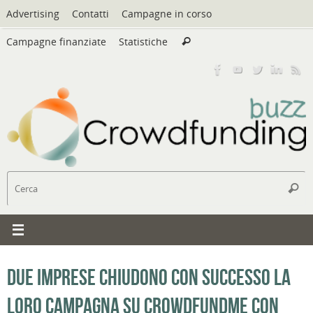
Vai
Advertising
Contatti
Campagne in corso
al
Cerca:
contenuto
Campagne finanziate
Statistiche
Cerca
C
Cerc
Due imprese chiudono con successo la
loro campagna su Crowdfundme con