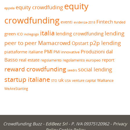
equity
equity crowdfuding
eppela
crowdfunding
Fintech
eventi
funded
evidenza-2018
italia
lending
lending crowdfunding
green
ICO
indiegogo
peer to peer
Mamacrowd
p2p lending
Opstart
Produzioni dal
PMI
piattaforme italiane
PMI innovative
Basso
real estate
report
regolamento europeo
regolamento
reward crowdfunding
social lending
seedrs
startup italiane
uk
venture capital
Walliance
USA
STO
WeAreStarting
Crowdfunding Buzz -
EdiBeez Srl
- P. IVA 09375120962 -
Privacy
Policy
Cookie Policy