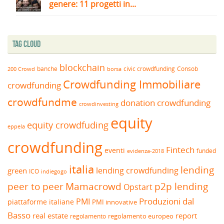
genere: 11 progetti in...
Tag Cloud
blockchain
banche
borsa
civic crowdfunding
Consob
200 Crowd
Crowdfunding Immobiliare
crowdfunding
crowdfundme
donation crowdfunding
crowdinvesting
equity
equity crowdfuding
eppela
crowdfunding
Fintech
eventi
funded
evidenza-2018
italia
lending
lending crowdfunding
green
ICO
indiegogo
peer to peer
Mamacrowd
p2p lending
Opstart
Produzioni dal
PMI
piattaforme italiane
PMI innovative
Basso
real estate
report
regolamento europeo
regolamento