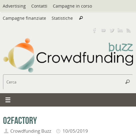
Vai
Advertising
Contatti
Campagne in corso
al
Cerca:
contenuto
Campagne finanziate
Statistiche
Cerca
C
Cerc
02Factory
Crowdfunding Buzz
10/05/2019