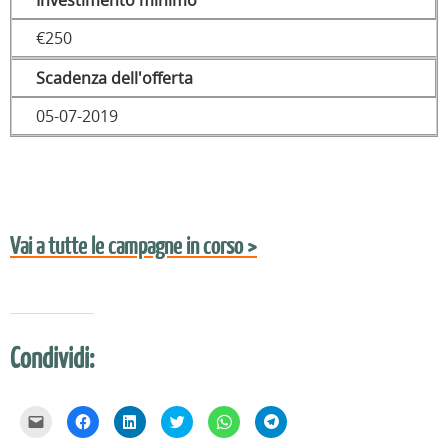
Investimento minimo
€250
Scadenza dell'offerta
05-07-2019
Vai a tutte le campagne in corso >
Condividi:
F
F
F
F
F
F
a
a
a
a
a
a
i
i
i
i
i
i