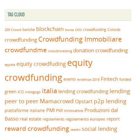
Tag Cloud
blockchain
banche
borsa
civic crowdfunding
Consob
200 Crowd
Crowdfunding Immobiliare
crowdfunding
crowdfundme
donation crowdfunding
crowdinvesting
equity
equity crowdfuding
eppela
crowdfunding
Fintech
eventi
funded
evidenza-2018
italia
lending
lending crowdfunding
green
ICO
indiegogo
peer to peer
Mamacrowd
p2p lending
Opstart
Produzioni dal
PMI
piattaforme italiane
PMI innovative
Basso
real estate
report
regolamento europeo
regolamento
reward crowdfunding
social lending
seedrs