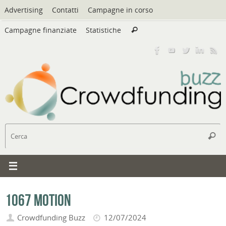
Vai
Advertising
Contatti
Campagne in corso
al
Cerca:
contenuto
Campagne finanziate
Statistiche
Cerca
C
Cerc
1067 Motion
Crowdfunding Buzz
12/07/2024