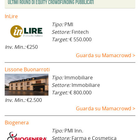
Ultimi Round di Equity Crowdfunding Pubblicati
n
)
e
s
t
InLire
r
a
Tipo:
PMI
)
Settore:
Fintech
Target:
€ 550.000
Inv. Min.:
€250
Guarda su Mamacrowd >
Lissone Buonarroti
Tipo:
Immobiliare
Settore:
Immobiliare
Target:
€ 800.000
Inv. Min.:
€2.500
Guarda su Mamacrowd >
Biogenera
Tipo:
PMI Inn.
Settore:
Farma e Cosmetica