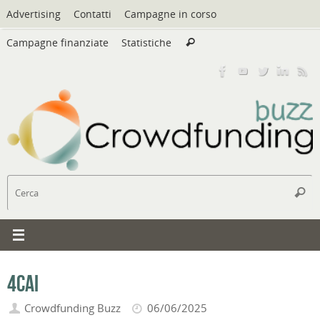
Vai
Advertising
Contatti
Campagne in corso
al
Cerca:
contenuto
Campagne finanziate
Statistiche
Cerca
C
Cerc
4cAi
Crowdfunding Buzz
06/06/2025