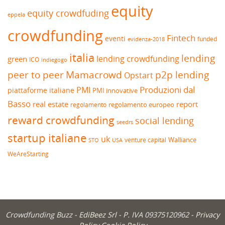
equity
equity crowdfuding
eppela
crowdfunding
Fintech
eventi
funded
evidenza-2018
italia
lending
lending crowdfunding
green
ICO
indiegogo
peer to peer
Mamacrowd
p2p lending
Opstart
Produzioni dal
PMI
piattaforme italiane
PMI innovative
Basso
real estate
report
regolamento europeo
regolamento
reward crowdfunding
social lending
seedrs
startup italiane
uk
venture capital
Walliance
USA
STO
WeAreStarting
Crowdfunding Buzz -
EdiBeez Srl
- P. IVA 09375120962 -
Privacy
Policy
Cookie Policy