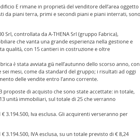
’edificio E rimane in proprietà del venditore dell’area oggetto
i da piani terra, primi e secondi piani e piani interrati, son
 00 Srl, controllata da A-THENA Srl (gruppo Fabrica),
iliare che vanta una grande esperienza nella gestione e
ta qualità, con 15 cantieri in costruzione e oltre
rica è stata avviata già nell’autunno dello scorso anno, con
e sei mesi, come da standard del gruppo; i risultati ad oggi
ento delle vendite entro l’anno corrente.
 3 proposte di acquisto che sono state accettate: in totale,
13 unità immobiliari, sul totale di 25 che verranno
ad € 3.194.500, Iva esclusa. Gli acquirenti verseranno per
ad € 3.194.500, IVA esclusa, su un totale previsto di € 8,24