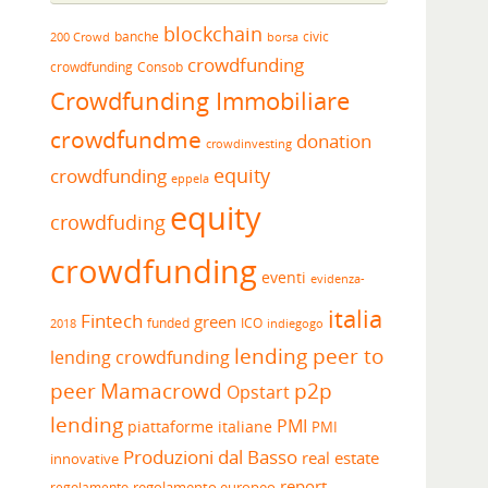
blockchain
banche
borsa
civic
200 Crowd
crowdfunding
crowdfunding
Consob
Crowdfunding Immobiliare
crowdfundme
donation
crowdinvesting
equity
crowdfunding
eppela
equity
crowdfuding
crowdfunding
eventi
evidenza-
italia
Fintech
green
funded
ICO
2018
indiegogo
lending peer to
lending crowdfunding
peer
Mamacrowd
p2p
Opstart
lending
PMI
piattaforme italiane
PMI
Produzioni dal Basso
real estate
innovative
report
regolamento europeo
regolamento