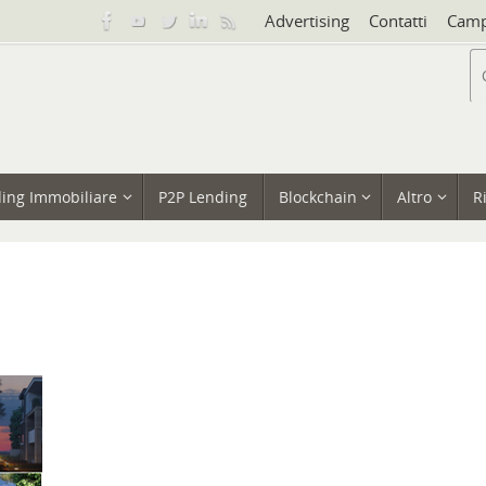
Advertising
Contatti
Camp
ing Immobiliare
P2P Lending
Blockchain
Altro
R