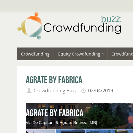
Vai
al
contenuto
Vai
Crowdfunding
Equity Crowdfunding
Crowdfund
al
contenuto
Agrate by Fabrica
Crowdfunding Buzz
02/04/2019