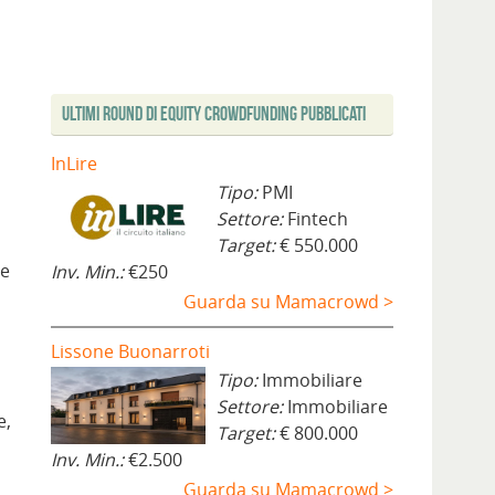
Ultimi Round di Equity Crowdfunding Pubblicati
InLire
Tipo:
PMI
Settore:
Fintech
Target:
€ 550.000
me
Inv. Min.:
€250
Guarda su Mamacrowd >
Lissone Buonarroti
Tipo:
Immobiliare
Settore:
Immobiliare
e,
Target:
€ 800.000
Inv. Min.:
€2.500
Guarda su Mamacrowd >