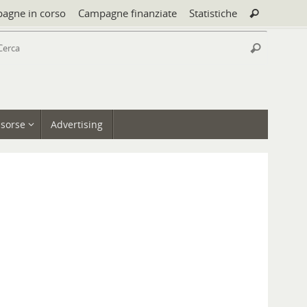
Cerca:
agne in corso
Campagne finanziate
Statistiche
Cerca
Cerca:
Cerca
isorse
Advertising