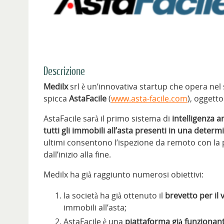
Descrizione
Medilx
srl è un’innovativa startup che opera nel s
spicca
AstaFacile
(
www.asta-facile.com
), oggett
AstaFacile sarà il primo sistema di
intelligenza ar
tutti gli immobili all’asta
presenti in una determi
ultimi consentono l’ispezione da remoto con la 
dall’inizio alla fine.
Medilx ha già raggiunto numerosi obiettivi:
la società ha già ottenuto il
brevetto per il 
immobili all’asta;
AstaFacile è una
piattaforma già funzionant