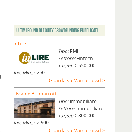
Ultimi Round di Equity Crowdfunding Pubblicati
InLire
Tipo:
PMI
Settore:
Fintech
Target:
€ 550.000
Inv. Min.:
€250
ti
Guarda su Mamacrowd >
Lissone Buonarroti
Tipo:
Immobiliare
Settore:
Immobiliare
Target:
€ 800.000
Inv. Min.:
€2.500
a
Guarda su Mamacrowd >