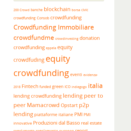
blockchain
banche
borsa
civic
200 Crowd
crowdfunding
crowdfunding
Consob
Crowdfunding Immobiliare
crowdfundme
donation
crowdinvesting
equity
crowdfunding
eppela
equity
crowdfuding
crowdfunding
eventi
evidenza-
italia
Fintech
green
funded
ICO
2018
indiegogo
lending peer to
lending crowdfunding
peer
Mamacrowd
p2p
Opstart
lending
PMI
piattaforme italiane
PMI
Produzioni dal Basso
real estate
innovative
report
regolamento europeo
regolamento