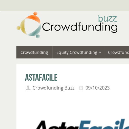
Vai
al
contenuto
Vai
Crowdfunding
Equity Crowdfunding
Crowdfund
al
contenuto
AstaFacile
Crowdfunding Buzz
09/10/2023