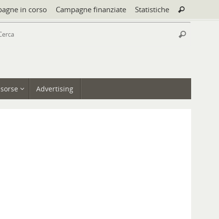
Cerca:
agne in corso
Campagne finanziate
Statistiche
Cerca
Cerca:
Cerca
isorse
Advertising