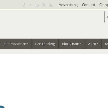
Advertising
Contatti
Camp
ing Immobiliare
P2P Lending
Blockchain
Altro
R