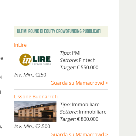
Ultimi Round di Equity Crowdfunding Pubblicati
InLire
Tipo:
PMI
 e
Settore:
Fintech
Target:
€ 550.000
Inv. Min.:
€250
el
Guarda su Mamacrowd >
i
Lissone Buonarroti
Tipo:
Immobiliare
Settore:
Immobiliare
Target:
€ 800.000
,
Inv. Min.:
€2.500
Guarda su Mamacrowd >