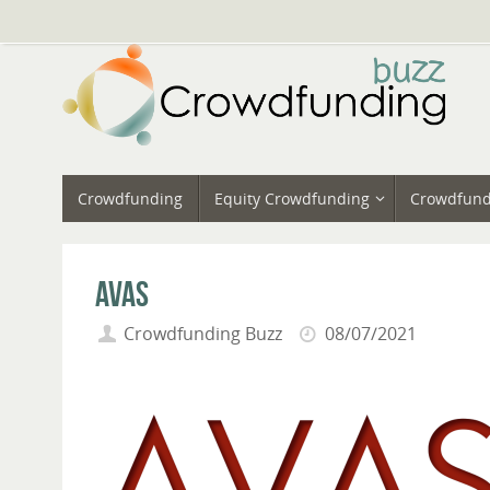
Vai
al
contenuto
Vai
Crowdfunding
Equity Crowdfunding
Crowdfund
al
contenuto
Avas
Crowdfunding Buzz
08/07/2021