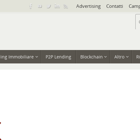
Advertising
Contatti
Camp
ing Immobiliare
P2P Lending
Blockchain
Altro
R