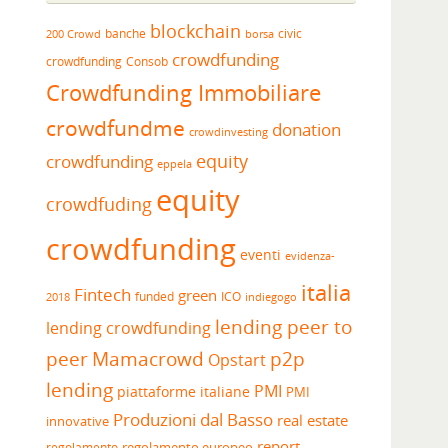
blockchain
banche
borsa
civic
200 Crowd
crowdfunding
crowdfunding
Consob
Crowdfunding Immobiliare
crowdfundme
donation
crowdinvesting
equity
crowdfunding
eppela
equity
crowdfuding
crowdfunding
eventi
evidenza-
italia
Fintech
green
funded
ICO
2018
indiegogo
lending peer to
lending crowdfunding
peer
Mamacrowd
p2p
Opstart
lending
PMI
piattaforme italiane
PMI
Produzioni dal Basso
real estate
innovative
report
regolamento europeo
regolamento