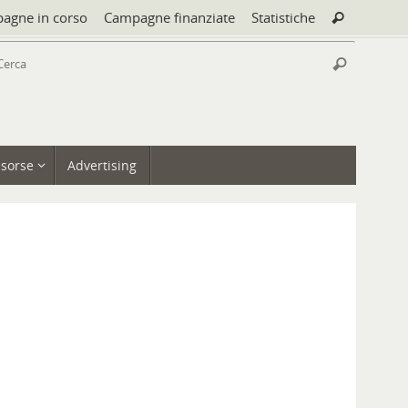
Cerca:
agne in corso
Campagne finanziate
Statistiche
Cerca
Cerca:
Cerca
isorse
Advertising