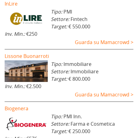
t
InLire
r
a
Tipo:
PMI
)
Settore:
Fintech
Target:
€ 550.000
Inv. Min.:
€250
Guarda su Mamacrowd >
Lissone Buonarroti
Tipo:
Immobiliare
Settore:
Immobiliare
Target:
€ 800.000
Inv. Min.:
€2.500
Guarda su Mamacrowd >
Biogenera
Tipo:
PMI Inn.
Settore:
Farma e Cosmetica
Target:
€ 250.000