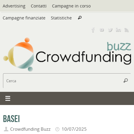
Vai
Advertising
Contatti
Campagne in corso
al
Cerca:
contenuto
Campagne finanziate
Statistiche
Cerca
C
Cerc
Basei
Crowdfunding Buzz
10/07/2025