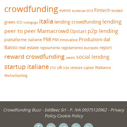
crowdfunding
Fintech
eventi
funded
evidenza-2018
italia
lending
lending crowdfunding
green
ICO
indiegogo
peer to peer
Mamacrowd
p2p lending
Opstart
Produzioni dal
PMI
piattaforme italiane
PMI innovative
Basso
real estate
report
regolamento europeo
regolamento
reward crowdfunding
social lending
seedrs
startup italiane
uk
venture capital
Walliance
USA
STO
WeAreStarting
Crowdfunding Buzz -
EdiBeez Srl
- P. IVA 09375120962 -
Privacy
Policy
Cookie Policy