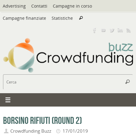
Vai
Advertising
Contatti
Campagne in corso
al
Cerca:
contenuto
Campagne finanziate
Statistiche
Cerca
C
Cerc
Borsino Rifiuti (round 2)
Crowdfunding Buzz
17/01/2019