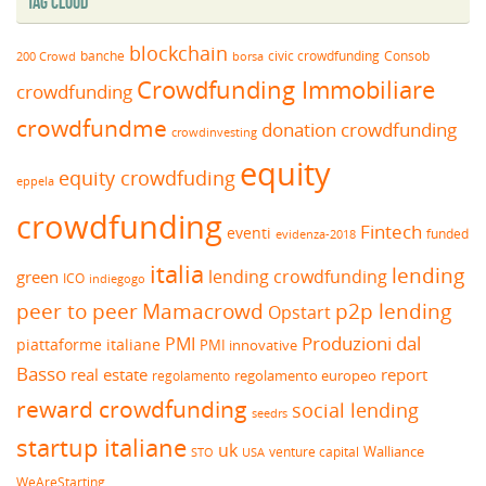
Tag Cloud
blockchain
banche
borsa
civic crowdfunding
Consob
200 Crowd
Crowdfunding Immobiliare
crowdfunding
crowdfundme
donation crowdfunding
crowdinvesting
equity
equity crowdfuding
eppela
crowdfunding
Fintech
eventi
funded
evidenza-2018
italia
lending
lending crowdfunding
green
ICO
indiegogo
peer to peer
Mamacrowd
p2p lending
Opstart
Produzioni dal
PMI
piattaforme italiane
PMI innovative
Basso
real estate
report
regolamento europeo
regolamento
reward crowdfunding
social lending
seedrs
startup italiane
uk
venture capital
Walliance
USA
STO
WeAreStarting