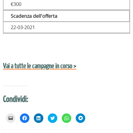
€300
Scadenza dell'offerta
22-03-2021
Vai a tutte le campagne in corso >
Condividi:
F
F
F
F
F
F
a
a
a
a
a
a
i
i
i
i
i
i
c
c
c
c
c
c
l
l
l
l
l
l