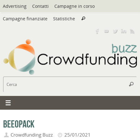
Vai
Advertising
Contatti
Campagne in corso
al
Cerca:
contenuto
Campagne finanziate
Statistiche
Cerca
C
Cerc
Beeopack
Crowdfunding Buzz
25/01/2021