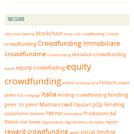
Tag Cloud
blockchain
banche
borsa
civic crowdfunding
Consob
200 Crowd
Crowdfunding Immobiliare
crowdfunding
crowdfundme
donation crowdfunding
crowdinvesting
equity
equity crowdfuding
eppela
crowdfunding
Fintech
eventi
funded
evidenza-2018
italia
lending
lending crowdfunding
green
ICO
indiegogo
peer to peer
Mamacrowd
p2p lending
Opstart
Produzioni dal
PMI
piattaforme italiane
PMI innovative
Basso
real estate
report
regolamento europeo
regolamento
reward crowdfunding
social lending
seedrs