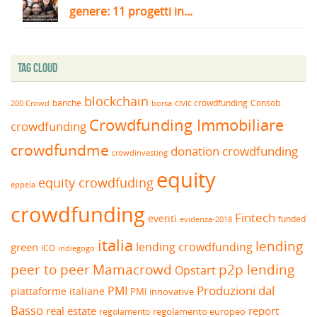
genere: 11 progetti in...
Tag Cloud
blockchain
banche
borsa
civic crowdfunding
Consob
200 Crowd
Crowdfunding Immobiliare
crowdfunding
crowdfundme
donation crowdfunding
crowdinvesting
equity
equity crowdfuding
eppela
crowdfunding
Fintech
eventi
funded
evidenza-2018
italia
lending
lending crowdfunding
green
ICO
indiegogo
peer to peer
Mamacrowd
p2p lending
Opstart
Produzioni dal
PMI
piattaforme italiane
PMI innovative
Basso
real estate
report
regolamento europeo
regolamento