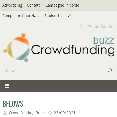
Vai
Advertising
Contatti
Campagne in corso
al
Cerca:
contenuto
Campagne finanziate
Statistiche
Cerca
C
Cerc
Bflows
Crowdfunding Buzz
23/09/2021