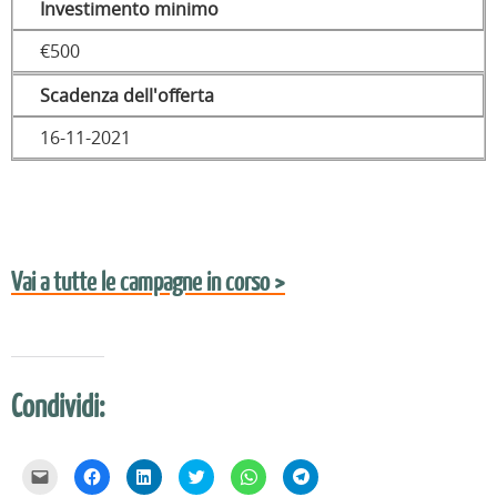
Investimento minimo
€500
Scadenza dell'offerta
16-11-2021
Vai a tutte le campagne in corso >
Condividi:
F
F
F
F
F
F
a
a
a
a
a
a