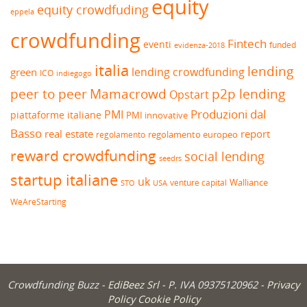
equity
equity crowdfuding
eppela
crowdfunding
Fintech
eventi
funded
evidenza-2018
italia
lending
lending crowdfunding
green
ICO
indiegogo
peer to peer
Mamacrowd
p2p lending
Opstart
Produzioni dal
PMI
piattaforme italiane
PMI innovative
Basso
real estate
report
regolamento europeo
regolamento
reward crowdfunding
social lending
seedrs
startup italiane
uk
venture capital
Walliance
USA
STO
WeAreStarting
Crowdfunding Buzz -
EdiBeez Srl
- P. IVA 09375120962 -
Privacy
Policy
Cookie Policy