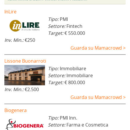
e
s
t
InLire
r
a
Tipo:
PMI
)
Settore:
Fintech
Target:
€ 550.000
Inv. Min.:
€250
Guarda su Mamacrowd >
Lissone Buonarroti
Tipo:
Immobiliare
Settore:
Immobiliare
Target:
€ 800.000
Inv. Min.:
€2.500
Guarda su Mamacrowd >
Biogenera
Tipo:
PMI Inn.
Settore:
Farma e Cosmetica