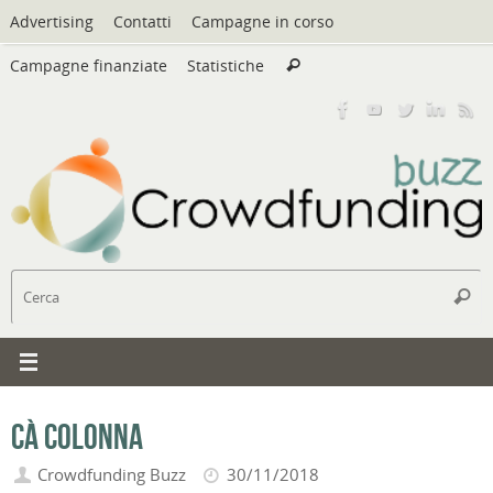
Vai
Advertising
Contatti
Campagne in corso
al
Cerca:
contenuto
Campagne finanziate
Statistiche
Cerca
C
Cerc
Cà Colonna
Crowdfunding Buzz
30/11/2018