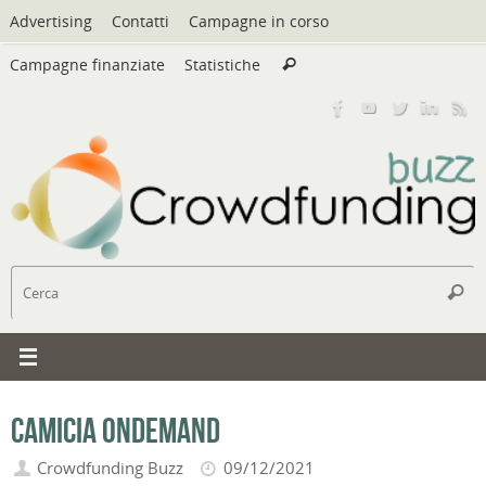
Vai
Advertising
Contatti
Campagne in corso
al
Cerca:
contenuto
Campagne finanziate
Statistiche
Cerca
C
Cerc
Camicia Ondemand
Crowdfunding Buzz
09/12/2021