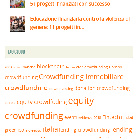
5 i progetti finanziati con successo
Educazione finanziaria contro la violenza di
genere: 11 progetti in...
Tag Cloud
blockchain
banche
borsa
civic crowdfunding
Consob
200 Crowd
Crowdfunding Immobiliare
crowdfunding
crowdfundme
donation crowdfunding
crowdinvesting
equity
equity crowdfuding
eppela
crowdfunding
Fintech
eventi
funded
evidenza-2018
italia
lending
lending crowdfunding
green
ICO
indiegogo