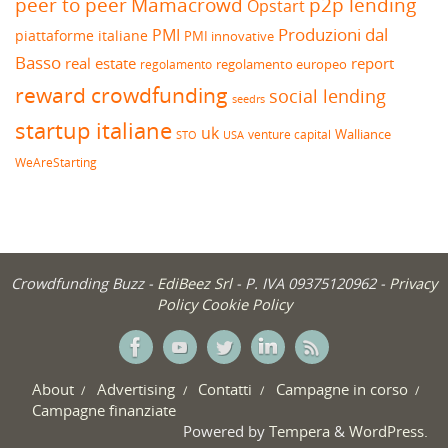
peer to peer
Mamacrowd
p2p lending
Opstart
Produzioni dal
PMI
piattaforme italiane
PMI innovative
Basso
real estate
report
regolamento europeo
regolamento
reward crowdfunding
social lending
seedrs
startup italiane
uk
venture capital
Walliance
USA
STO
WeAreStarting
Crowdfunding Buzz -
EdiBeez Srl
- P. IVA 09375120962 -
Privacy
Policy
Cookie Policy
About
Advertising
Contatti
Campagne in corso
Campagne finanziate
Powered by
Tempera
&
WordPress.